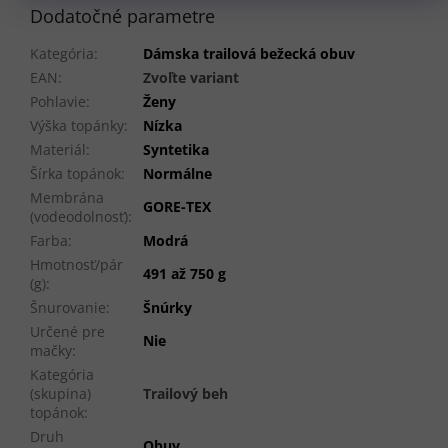
Dodatočné parametre
Kategória
:
Dámska trailová bežecká obuv
EAN
:
Zvoľte variant
Pohlavie
:
Ženy
Výška topánky
:
Nízka
Materiál
:
Syntetika
Šírka topánok
:
Normálne
Membrána
GORE-TEX
(vodeodolnosť)
:
Farba
:
Modrá
Hmotnosť/pár
491 až 750 g
(g)
:
Šnurovanie
:
Šnúrky
Určené pre
Nie
mačky
:
Kategória
(skupina)
Trailový beh
topánok
:
Druh
Obuv