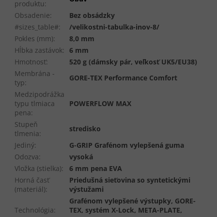
produktu
:
Obsadenie
:
Bez obsádzky
#sizes_table#
:
/velikostni-tabulka-inov-8/
Pokles (mm)
:
8,0 mm
Hĺbka zastávok
:
6 mm
Hmotnosť
:
520 g (dámsky pár, veľkosť UK5/EU38)
Membrána -
GORE-TEX Performance Comfort
typ
:
Medzipodrážka
typu tlmiaca
POWERFLOW MAX
pena
:
Stupeň
stredisko
tlmenia
:
Jediný
:
G-GRIP Grafénom vylepšená guma
Odozva
:
vysoká
Vložka (stielka)
:
6 mm pena EVA
Horná časť
Priedušná sieťovina so syntetickými
(materiál)
:
výstužami
Grafénom vylepšené výstupky, GORE-
Technológia
:
TEX, systém X-Lock, META-PLATE,