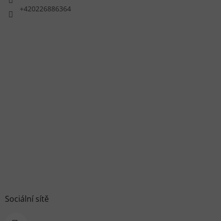
+420226886364
Sociální sítě