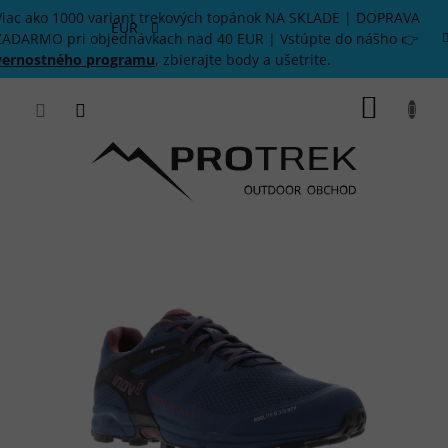
Prejsť
Viac ako 1000 variant trekových topánok NA SKLADE | DOPRAVA
na
EUR
ZADARMO pri objednávkach nad 40 EUR | Vstúpte do nášho 👉
obsah
vernostného programu
, zbierajte body a ušetrite.
NÁKU
KOŠÍK