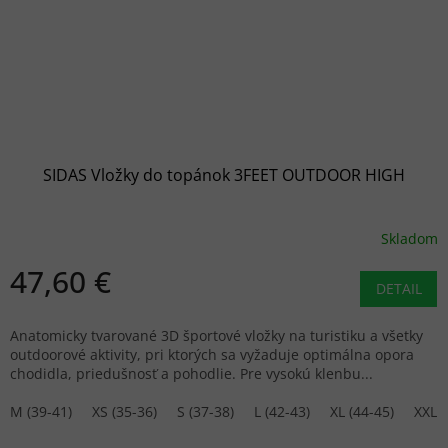
SIDAS Vložky do topánok 3FEET OUTDOOR HIGH
Skladom
47,60 €
DETAIL
Anatomicky tvarované 3D športové vložky na turistiku a všetky
outdoorové aktivity, pri ktorých sa vyžaduje optimálna opora
chodidla, priedušnosť a pohodlie. Pre vysokú klenbu...
M (39-41)
XS (35-36)
S (37-38)
L (42-43)
XL (44-45)
XXL (