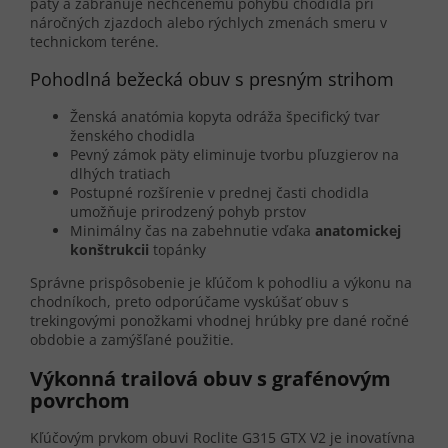
päty a zabraňuje nechcenému pohybu chodidla pri
náročných zjazdoch alebo rýchlych zmenách smeru v
technickom teréne.
Pohodlná bežecká obuv s presným strihom
Ženská anatómia kopyta odráža špecifický tvar
ženského chodidla
Pevný zámok päty eliminuje tvorbu pľuzgierov na
dlhých tratiach
Postupné rozšírenie v prednej časti chodidla
umožňuje prirodzený pohyb prstov
Minimálny čas na zabehnutie vďaka
anatomickej
konštrukcii
topánky
Správne prispôsobenie je kľúčom k pohodliu a výkonu na
chodníkoch, preto odporúčame vyskúšať obuv s
trekingovými ponožkami vhodnej hrúbky pre dané ročné
obdobie a zamýšľané použitie.
Výkonná trailová obuv s grafénovým
povrchom
Kľúčovým prvkom obuvi Roclite G315 GTX V2 je inovatívna