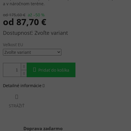
a v náročnom teréne.
od 175,60 €
až –50 %
od
87,70 €
Jednotková
Zvoľte variant
cena:
Veľkosť EU
Pridať do košíka
Detailné informácie
STRÁŽIŤ
Doprava zadarmo