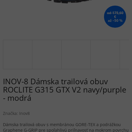
od 175,60
€
až –50 %
INOV-8 Dámska trailová obuv
ROCLITE G315 GTX V2 navy/purple
- modrá
Značka:
Inov8
Dámska trailová obuv s membránou GORE-TEX a podrážkou
Graphene G-GRIP pre spoľahlivú priľnavosť na mokrom povrchu