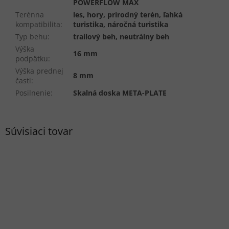
POWERFLOW MAX
Terénna
les, hory, prírodný terén, ľahká
kompatibilita
:
turistika, náročná turistika
Typ behu
:
trailový beh, neutrálny beh
Výška
16 mm
podpätku
:
Výška prednej
8 mm
časti
:
Posilnenie
:
Skalná doska META-PLATE
Súvisiaci tovar