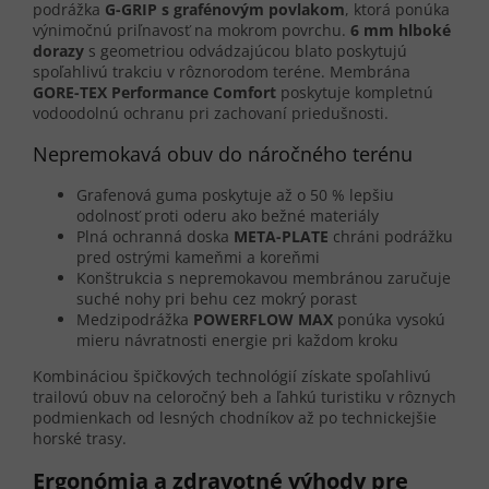
podrážka
G-GRIP s grafénovým povlakom
, ktorá ponúka
výnimočnú priľnavosť na mokrom povrchu.
6 mm hlboké
dorazy
s geometriou odvádzajúcou blato poskytujú
spoľahlivú trakciu v rôznorodom teréne. Membrána
GORE-TEX Performance Comfort
poskytuje kompletnú
vodoodolnú ochranu pri zachovaní priedušnosti.
Nepremokavá obuv do náročného terénu
Grafenová guma poskytuje až o 50 % lepšiu
odolnosť proti oderu ako bežné materiály
Plná ochranná doska
META-PLATE
chráni podrážku
pred ostrými kameňmi a koreňmi
Konštrukcia s nepremokavou membránou zaručuje
suché nohy pri behu cez mokrý porast
Medzipodrážka
POWERFLOW MAX
ponúka vysokú
mieru návratnosti energie pri každom kroku
Kombináciou špičkových technológií získate spoľahlivú
trailovú obuv na celoročný beh a ľahkú turistiku v rôznych
podmienkach od lesných chodníkov až po technickejšie
horské trasy.
Ergonómia a zdravotné výhody pre