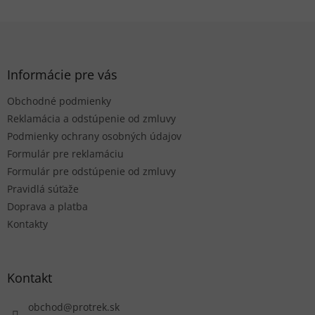
Z
á
p
ä
Informácie pre vás
t
Obchodné podmienky
i
e
Reklamácia a odstúpenie od zmluvy
Podmienky ochrany osobných údajov
Formulár pre reklamáciu
Formulár pre odstúpenie od zmluvy
Pravidlá súťaže
Doprava a platba
Kontakty
Kontakt
obchod
@
protrek.sk