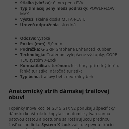
Stielka (vložka)
: 6 mm pena EVA
Typ tlmiacej peny medzipodrážky:
POWERFLOW
MAX
Výstuž:
skalná doska META-PLATE
Úroveň odpruženia:
stredná
Odozva
: vysoká
Pokles (mm):
8,0 mm
Podrážka:
G-GRIP Graphene Enhanced Rubber
Technológia:
Grafénom vylepšené výstupky, GORE-
TEX, systém X-Lock
Kompatibilita s terénom:
les, hory, prírodný terén,
ľahká turistika, náročná turistika
Typ behu:
trailový beh, neutrálny beh
Anatomický strih dámskej trailovej
obuvi
Topánky Inov8 Roclite G315 GTX V2 ponúkajú špecificky
dámsku konštrukciu kopyta s anatomicky tvarovanou
pätovou časťou a postupne sa rozširujúcou prednou
časťou chodidla.
Systém X-Lock
zaisťuje pevnú fixáciu