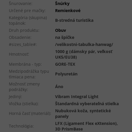
Šnurovanie
:
Šnúrky
Určené pre mačky
:
Remienkové
Kategória (skupina)
B-stredná turistika
topánok
:
Druh produktu
:
Obuv
Obsadenie
:
na špičke
#sizes_table#
:
/velikostni-tabulka-hanwag/
1000 g (dámsky pár, veľkosť
Hmotnosť
:
UK5/EU38)
Membrána - typ
:
GORE-TEX
Medzipodrážka typu
Polyuretán
tlmiaca pena
:
Možnosť zmeny
Áno
podrážky
:
Jediný
:
Vibram Integral Light
Vložka (stielka)
:
Štandardná vyberateľná stielka
Nubuková koža, syntetické
Horná časť (materiál)
:
panely
LFX (Ligament Flex eXtension),
Technológia
:
3D PrismBase