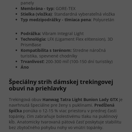
panely
Membrána - typ:
GORE-TEX
Stielka (vložka)
: štandardná vyberateľná vložka
Typ medzipodrážky - tlmiaca pena
: Polyuretán
Podrážka:
Vibram Integral Light
Technológia:
LFX (Ligament Flex eXtension), 3D
PrismBase
Kompatibilita s terénom:
Stredne náročná
turistika, spevnené chodníky
Trvanlivosť:
200-300 míľ (100-150 dní turistiky)
Áno
Špeciálny strih dámskej trekingovej
obuvi na priehlavky
Trekingová obuv
Hanwag Tatra Light Bunion Lady GTX
je
navrhnutá špeciálne pre ženy s puklinami.
Predĺžená
špička
ponúka o 12-15 % viac priestoru v prednej časti
topánky, čím zabraňuje bolestivému tlaku na puklinový
kĺb. Anatomicky tvarovaná pätová časť poskytuje stabilitu
bez zbytočného pohybu nohy vo vnútri topánky.