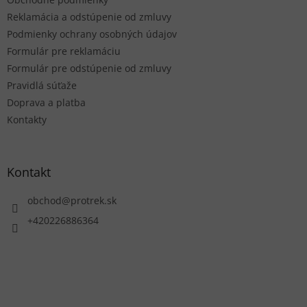
i
e
Reklamácia a odstúpenie od zmluvy
Podmienky ochrany osobných údajov
Formulár pre reklamáciu
Formulár pre odstúpenie od zmluvy
Pravidlá súťaže
Doprava a platba
Kontakty
Kontakt
obchod
@
protrek.sk
+420226886364