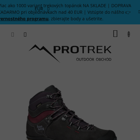
Prejsť
Viac ako 1000 variant trekových topánok NA SKLADE | DOPRAVA
na
EUR
ZADARMO pri objednávkach nad 40 EUR | Vstúpte do nášho 👉
obsah
vernostného programu
, zbierajte body a ušetrite.
NÁKU
KOŠÍK