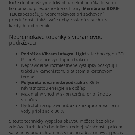
kože
doplnený syntetickými panelmi ponúka ideálnu
kombináciu priedušnosti a ochrany.
Membrána GORE-
TEX
zabezpečuje nepremokavosť pri zachovaní
priedušnosti, takže vaše nohy zostanú v suchu za
každých podmienok.
Nepremokavé topánky s vibramovou
podrážkou
Podrážka Vibram Integral Light
s technológiou 3D
PrismBase pre vynikajúcu trakciu
Nepravidelne rozmiestnené výstupky poskytujú
trakciu v kamenistom, blatistom a koreňovom
teréne
Polyuretánová medzipodrážka
s 85 %
návratnosťou energie na došľap
Maximálny vhodný sklon terénu približne 35
stupňov
Hydrofóbna úprava nubuku znižujúca absorpciu
vody približne o 80 %
S touto technicky vyspelou obuvou môžete bez obáv
zdolávať turistické chodníky strednej náročnosti, pričom
vaše nohy budú chránené, v suchu a bez únavy aj počas