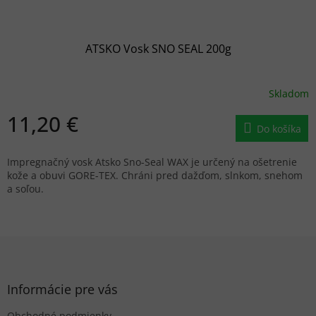
ATSKO Vosk SNO SEAL 200g
Skladom
11,20 €
Do košíka
Impregnačný vosk Atsko Sno-Seal WAX je určený na ošetrenie
kože a obuvi GORE-TEX. Chráni pred dažďom, slnkom, snehom
a soľou.
Z
á
p
ä
Informácie pre vás
t
Obchodné podmienky