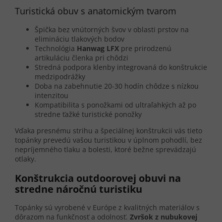
Turistická obuv s anatomickým tvarom
Špička bez vnútorných švov v oblasti prstov na
elimináciu tlakových bodov
Technológia
Hanwag LFX
pre prirodzenú
artikuláciu členka pri chôdzi
Stredná podpora klenby integrovaná do konštrukcie
medzipodrážky
Doba na zabehnutie 20-30 hodín chôdze s nízkou
intenzitou
Kompatibilita s ponožkami od ultraľahkých až po
stredne ťažké turistické ponožky
Vďaka presnému strihu a špeciálnej konštrukcii vás tieto
topánky prevedú vašou turistikou v úplnom pohodlí, bez
nepríjemného tlaku a bolesti, ktoré bežne sprevádzajú
otlaky.
Konštrukcia outdoorovej obuvi na
stredne náročnú turistiku
Topánky sú vyrobené v Európe z kvalitných materiálov s
dôrazom na funkčnosť a odolnosť.
Zvršok z nubukovej