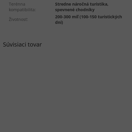
Terénna
Stredne náročná turistika,
kompatibilita
:
spevnené chodníky
200-300 míľ (100-150 turistických
Životnosť
:
dní)
Súvisiaci tovar