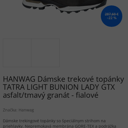
287,60 €
–22 %
HANWAG Dámske trekové topánky
TATRA LIGHT BUNION LADY GTX
asfalt/tmavý granát - fialové
Značka:
Hanwag
Dámske trekingové topánky so špeciálnym strihom na
priehlavky. Nepremokavá membrána GORE-TEX a podrážka