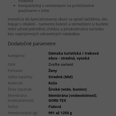
chodidla
Kompatibilný s remienkami na príležitostné
používanie v zime
Investícia do špecializovanej obuvi sa oplatí každému, kto
bojuje s otlakmi - namiesto bolesti a obmedzení si budete
môcť užívať pohodlnú chôdzu a plnohodnotnú turistiku
bez nepríjemných zdravotných následkov.
Dodatočné parametre
Dámska turistická / treková
Kategória
:
obuv - stredná, vysoká
EAN
:
Zvoľte variant
Pohlavie
:
Ženy
Výška topánky
:
Stredné (Mid)
Materiál
:
Koža
Šírka topánok
:
Široké (wide, bunion)
Membrána
Membrána (vodeodolnosť)
,
(vodeodolnosť)
:
GORE-TEX
Farba
:
Fialová
Hmotnosť/pár (g)
:
991 až 1250 g