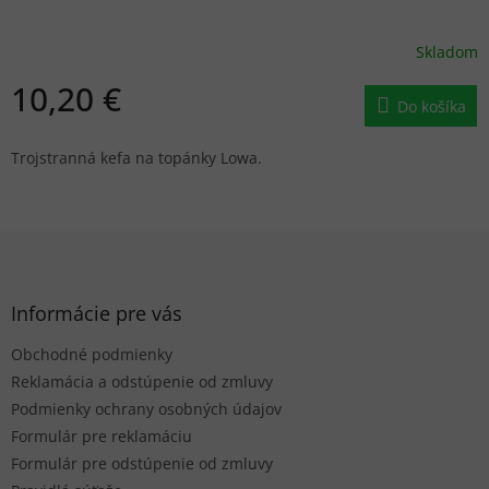
Skladom
10,20 €
Do košíka
Trojstranná kefa na topánky Lowa.
Z
á
p
ä
Informácie pre vás
t
Obchodné podmienky
i
e
Reklamácia a odstúpenie od zmluvy
Podmienky ochrany osobných údajov
Formulár pre reklamáciu
Formulár pre odstúpenie od zmluvy