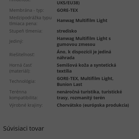
UK5/EU38)
Membrána - typ
:
GORE-TEX
Medzipodrážka typu
Hanwag Multifilm Light
tlmiaca pena
:
Stupeň tlmenia
:
stredisko
Hanwag Multifilm Light s
Jediný
:
gumovou zmesou
Áno, k dispozícii je jediná
Riešiteľnosť
:
náhrada
Horná časť
Semišová koža a syntetická
(materiál)
:
textília
GORE-TEX, Multifilm Light,
Technológia
:
Bunion Last
Terénna
nenáročná turistika, turistické
kompatibilita
:
trasy, rozmanitý terén
Výrobné krajiny
:
Chorvátsko (európska produkcia)
Súvisiaci tovar