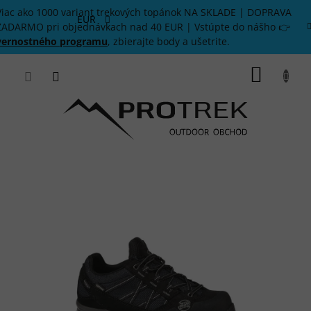
Prejsť
Viac ako 1000 variant trekových topánok NA SKLADE | DOPRAVA
na
EUR
ZADARMO pri objednávkach nad 40 EUR | Vstúpte do nášho 👉
obsah
vernostného programu
, zbierajte body a ušetrite.
NÁKU
KOŠÍK