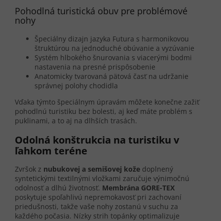
Pohodlná turistická obuv pre problémové
nohy
Špeciálny dizajn jazyka Futura s harmonikovou
štruktúrou na jednoduché obúvanie a vyzúvanie
Systém hlbokého šnurovania s viacerými bodmi
nastavenia na presné prispôsobenie
Anatomicky tvarovaná pätová časť na udržanie
správnej polohy chodidla
Vďaka týmto špeciálnym úpravám môžete konečne zažiť
pohodlnú turistiku bez bolesti, aj keď máte problém s
puklinami, a to aj na dlhších trasách.
Odolná konštrukcia na turistiku v
ľahkom teréne
Zvršok z
nubukovej a semišovej kože
doplnený
syntetickými textilnými vložkami zaručuje výnimočnú
odolnosť a dlhú životnosť.
Membrána GORE-TEX
poskytuje spoľahlivú nepremokavosť pri zachovaní
priedušnosti, takže vaše nohy zostanú v suchu za
každého počasia. Nízky strih topánky optimalizuje