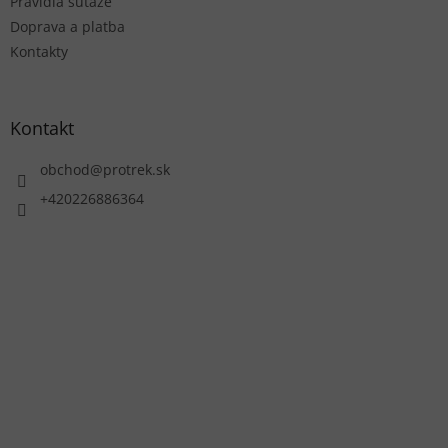
Pravidlá súťaže
Doprava a platba
Kontakty
Kontakt
obchod
@
protrek.sk
+420226886364