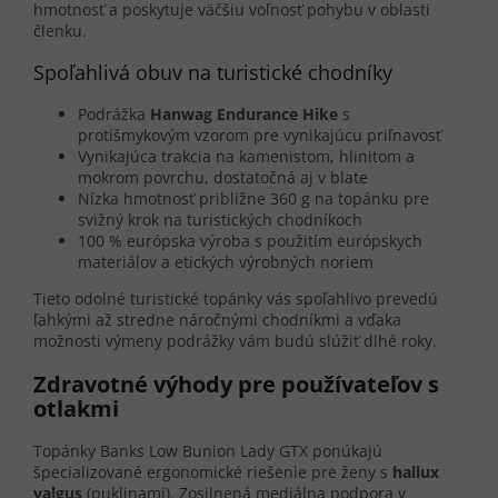
hmotnosť a poskytuje väčšiu voľnosť pohybu v oblasti
členku.
Spoľahlivá obuv na turistické chodníky
Podrážka
Hanwag Endurance Hike
s
protišmykovým vzorom pre vynikajúcu priľnavosť
Vynikajúca trakcia na kamenistom, hlinitom a
mokrom povrchu, dostatočná aj v blate
Nízka hmotnosť približne 360 g na topánku pre
svižný krok na turistických chodníkoch
100 % európska výroba s použitím európskych
materiálov a etických výrobných noriem
Tieto odolné turistické topánky vás spoľahlivo prevedú
ľahkými až stredne náročnými chodníkmi a vďaka
možnosti výmeny podrážky vám budú slúžiť dlhé roky.
Zdravotné výhody pre používateľov s
otlakmi
Topánky Banks Low Bunion Lady GTX ponúkajú
špecializované ergonomické riešenie pre ženy s
hallux
valgus
(puklinami). Zosilnená mediálna podpora v