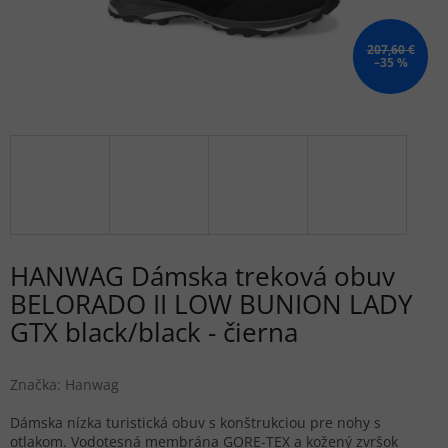
207,60 €
–35 %
HANWAG Dámska treková obuv
BELORADO II LOW BUNION LADY
GTX black/black - čierna
Značka:
Hanwag
Dámska nízka turistická obuv s konštrukciou pre nohy s
otlakom. Vodotesná membrána GORE-TEX a kožený zvršok