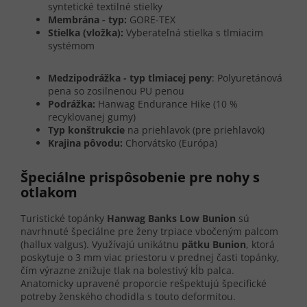
syntetické textilné stielky
Membrána - typ:
GORE-TEX
Stielka (vložka):
Vyberateľná stielka s tlmiacim
systémom
Medzipodrážka - typ tlmiacej peny
: Polyuretánová
pena so zosilnenou PU penou
Podrážka:
Hanwag Endurance Hike (10 %
recyklovanej gumy)
Typ konštrukcie
na priehlavok (pre priehlavok)
Krajina pôvodu:
Chorvátsko (Európa)
Špeciálne prispôsobenie pre nohy s
otlakom
Turistické topánky
Hanwag Banks Low Bunion
sú
navrhnuté špeciálne pre ženy trpiace vbočeným palcom
(hallux valgus). Využívajú unikátnu
pätku Bunion
, ktorá
poskytuje o 3 mm viac priestoru v prednej časti topánky,
čím výrazne znižuje tlak na bolestivý kĺb palca.
Anatomicky upravené proporcie rešpektujú špecifické
potreby ženského chodidla s touto deformitou.