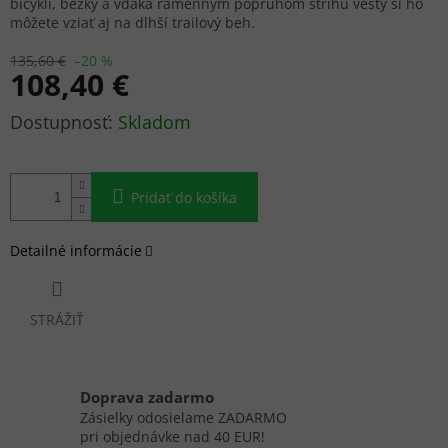
bicykli, bežky a vďaka ramenným popruhom strihu vesty si ho
môžete vziať aj na dlhší trailový beh.
135,60 €
–20 %
108,40 €
Jednotková
Skladom
cena:
Pridať do košíka
Detailné informácie
STRÁŽIŤ
Doprava zadarmo
Zásielky odosielame ZADARMO
pri objednávke nad 40 EUR!