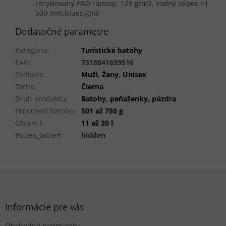
recyklovaný PAD ripstop, 125 g/m2, vodný stĺpec >1
500 mm,
bluesign®
Dodatočné parametre
Kategória
:
Turistické batohy
EAN
:
7318841699516
Pohlavie
:
Muži
,
Ženy
,
Unisex
Farba
:
Čierna
Druh produktu
:
Batohy, peňaženky, púzdra
Hmotnosť batohu
:
501 až 750 g
Objem l
:
11 až 20 l
#sizes_table#
:
hidden
Z
á
p
ä
Informácie pre vás
t
Obchodné podmienky