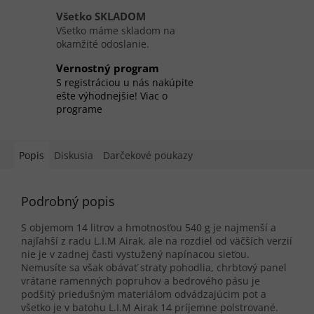
Všetko SKLADOM
Všetko máme skladom na
okamžité odoslanie.
Vernostný program
S registráciou u nás nakúpite
ešte výhodnejšie! Viac o
programe
Popis
Diskusia
Darčekové poukazy
Podrobný popis
S objemom 14 litrov a hmotnosťou 540 g je najmenší a
najľahší z radu L.I.M Airak, ale na rozdiel od väčších verzií
nie je v zadnej časti vystužený napínacou sieťou.
Nemusíte sa však obávať straty pohodlia, chrbtový panel
vrátane ramenných popruhov a bedrového pásu je
podšitý priedušným materiálom odvádzajúcim pot a
všetko je v batohu L.I.M Airak 14 príjemne polstrované.