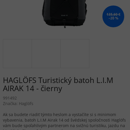
135,60 €
–20 %
HAGLÖFS Turistický batoh L.I.M
AIRAK 14 - čierny
991492
Značka:
Haglöfs
Ak sa budete riadiť týmto heslom a vystačíte si s minimom
vybavenia, batoh L.I.M Airak 14 od švédskej spoločnosti Haglöfs
vám bude spoľahlivým partnerom na svižnú turistiku, jazdu na