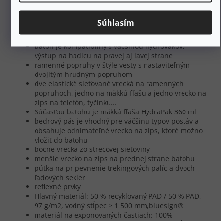
hlavný priestor s rolovacím uzáverom s dvoma
bočnými prackami
Súhlasím
trojitá regulácia objemu: vrchný rolovací uzáver,
predná elastická šnúrka a bočné popruhy
batoh je kompatibilný s väčšinou hydrovakov,
výstup na hadicu na pravej aj ľavej strane
ramenné popruhy v štýle vesty s nastaviteľným
dvojitým hrudným popruhom
dve elastické sieťované vrecká na ramenných
popruhoch, jedno na mäkkú fľašu a jedno vrecko na
zips na telefón, tyčinku...
Súčasťou batohu je mäkká fľaša HydraPak 360 ml
bedrový pás je vhodný pre väčšinu typov postáv a
obsahuje odnímateľné vrecko na zips, ktoré možno
vložiť do batohu
bočné vrecká zo strečovej sieťoviny
menšie vrecko na zips na prednej strane batohu
pútka na pripevnenie trekingových palíc a dvoch
ľadových sekier
reflexné prvky
Hlavný materiál: 50 % recyklovaný PAD / 50 % PAD,
97 g/m2, vodný stĺpec > 1 500 mm,
bluesign®
materiál na exponovaných častiach: 100%