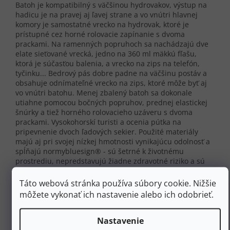
Batoh je kompatibilný s väčšinou hydrovakov, výstup na
hadicu je na pravej aj ľavej strane a vo vnútri hlavnej
komory je samostatné vrecko na hydrovak, ktoré je
prístupné cez horné rolovacie zapínanie s dvoma
prackami. Na ramenných popruhoch sa nachádzajú dve
elate sieťované vrecká, jedno na 360 ml mäkkú fľašu,
ktorá je súčasťou balenia, a vrecko na zips na telefón,
tyčinku... Bedrový pás dobre padne na väčšinu postáv a
obsahuje odnímateľné vrecko na zips, ktoré môže byť aj
vo vnútri batohu. Menej zbalený batoh sa dokonale
utiahne pomocou bočných popruhov, prednej elastickej
šnúrky a tiež horného rolovacieho uzáveru s dvoma
prackami. Vysokohorskí turisti a ocenia pútka na
pripevnenie dvoch ľadových sekier.
Použité materiály
majú aj pri svojej nízkej hmotnosti vynikajúcu odolnosť a
spĺňajú normy
bluesign® - sú šetrné k životnému
prostrediu, nepredstavujú žiadne zdravotné riziko a sú
vyrobené tak, aby čo najviac šetrili prírodné zdroje.
Táto webová stránka používa súbory cookie. Nižšie
Vlastnosti:
môžete vykonať ich nastavenie alebo ich odobrieť.
Objem: 14 l
hmotnosť: 540 g
Nastavenie
rozmery: 46x12x25 (výška x hĺbka x šírka)