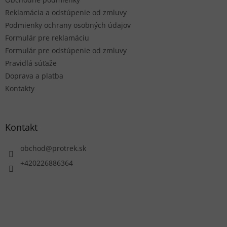
i
e
Reklamácia a odstúpenie od zmluvy
Podmienky ochrany osobných údajov
Formulár pre reklamáciu
Formulár pre odstúpenie od zmluvy
Pravidlá súťaže
Doprava a platba
Kontakty
Kontakt
obchod
@
protrek.sk
+420226886364