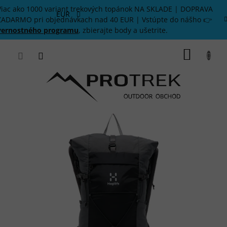
Prejsť
Viac ako 1000 variant trekových topánok NA SKLADE | DOPRAVA
na
EUR
ZADARMO pri objednávkach nad 40 EUR | Vstúpte do nášho 👉
obsah
vernostného programu
, zbierajte body a ušetrite.
NÁKU
KOŠÍK