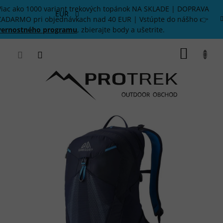
Prejsť
Viac ako 1000 variant trekových topánok NA SKLADE | DOPRAVA
na
EUR
ZADARMO pri objednávkach nad 40 EUR | Vstúpte do nášho 👉
obsah
vernostného programu
, zbierajte body a ušetrite.
NÁKU
KOŠÍK