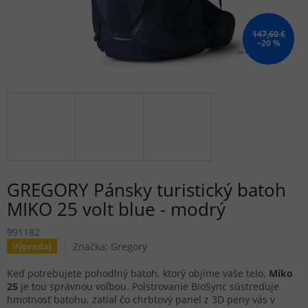
147,60 €
–20 %
GREGORY Pánsky turistický batoh
MIKO 25 volt blue - modrý
991182
Značka:
Gregory
Výpredaj
Keď potrebujete pohodlný batoh, ktorý objíme vaše telo,
Miko
25
je tou správnou voľbou. Polstrovanie BioSync sústreďuje
hmotnosť batohu, zatiaľ čo chrbtový panel z 3D peny vás v