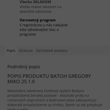
Všetko SKLADOM
Všetko máme skladom na
okamžité odoslanie.
Vernostný program
S registráciou u nás nakúpite
ešte výhodnejšie! Viac o
programe
Popis
Diskusia
Darčekové poukazy
Podrobný popis
POPIS PRODUKTU BATOH GREGORY
MIKO 25 1.0
Maximálne odvetraný chrbtový systém BioSync
prispôsobený ženskej postave - elastické prvky na
ramenných popruhoch a bedrovom páse zabezpečujú
dokonalé prispôsobenie sa chrbtu. Batoh sa tak pohybuje
spolu s vami.