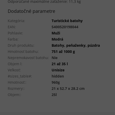
Odporúčané maximálne zaťaženie: 11,3 kg
Dodatočné parametre
Kategória
:
Turistické batohy
EAN
:
5400520198044
Pohlavie
:
Muži
Farba
:
Modrá
Druh produktu
:
Batohy, peňaženky, púzdra
Hmotnosť batohu
:
751 až 1000 g
Nepremokavosť batohu
:
Nie
Objem l
:
21 až 35 l
Veľkosť
:
Unisize
#sizes_table#
:
hidden
Hmotnosť:
:
960g
Rozmery:
:
21 x 52.7 x 28.2 cm
Objem:
:
25l
Z