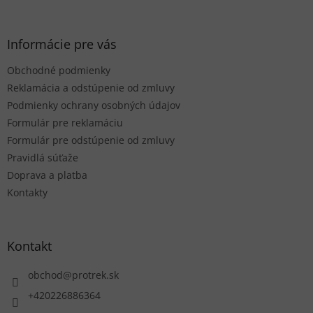
á
p
ä
Informácie pre vás
t
Obchodné podmienky
i
e
Reklamácia a odstúpenie od zmluvy
Podmienky ochrany osobných údajov
Formulár pre reklamáciu
Formulár pre odstúpenie od zmluvy
Pravidlá súťaže
Doprava a platba
Kontakty
Kontakt
obchod
@
protrek.sk
+420226886364