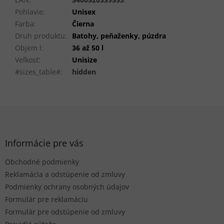
Pohlavie
:
Unisex
Farba
:
Čierna
Druh produktu
:
Batohy, peňaženky, púzdra
Objem l
:
36 až 50 l
Veľkosť
:
Unisize
#sizes_table#
:
hidden
Z
á
p
ä
Informácie pre vás
t
Obchodné podmienky
i
e
Reklamácia a odstúpenie od zmluvy
Podmienky ochrany osobných údajov
Formulár pre reklamáciu
Formulár pre odstúpenie od zmluvy