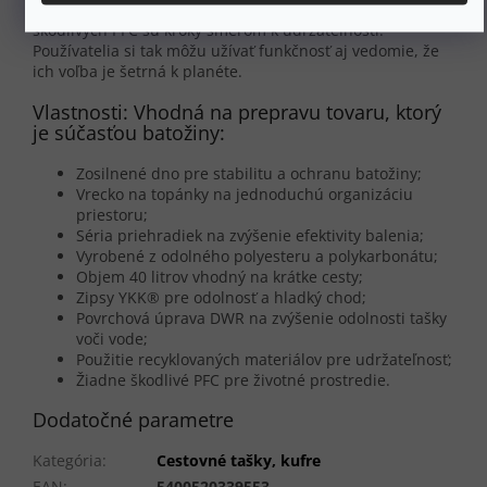
prostredie. Použitie recyklovaných materiálov a absencia
škodlivých PFC sú kroky smerom k udržateľnosti.
Používatelia si tak môžu užívať funkčnosť aj vedomie, že
ich voľba je šetrná k planéte.
Vlastnosti: Vhodná na prepravu tovaru, ktorý
je súčasťou batožiny:
Zosilnené dno pre stabilitu a ochranu batožiny;
Vrecko na topánky na jednoduchú organizáciu
priestoru;
Séria priehradiek na zvýšenie efektivity balenia;
Vyrobené z odolného polyesteru a polykarbonátu;
Objem 40 litrov vhodný na krátke cesty;
Zipsy YKK® pre odolnosť a hladký chod;
Povrchová úprava DWR na zvýšenie odolnosti tašky
voči vode;
Použitie recyklovaných materiálov pre udržateľnosť;
Žiadne škodlivé PFC pre životné prostredie.
Dodatočné parametre
Kategória
:
Cestovné tašky, kufre
EAN
:
5400520339553