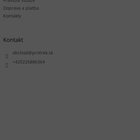
Pravidlá súťaže
Doprava a platba
Kontakty
Kontakt
obchod
@
protrek.sk
+420226886364