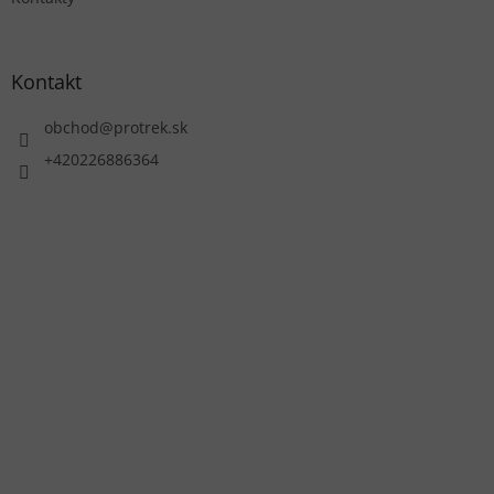
Kontakt
obchod
@
protrek.sk
+420226886364