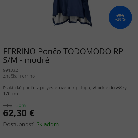
78 €
–20 %
FERRINO Pončo TODOMODO RP
S/M - modré
991332
Značka:
Ferrino
Praktické pončo z polyesterového ripstopu, vhodné do výšky
170 cm.
78 €
–20 %
62,30 €
Jednotková
Skladom
cena: