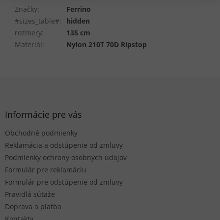
Značky
:
Ferrino
#sizes_table#
:
hidden
rozmery
:
135 cm
Materiál
:
Nylon 210T 70D Ripstop
Z
á
p
ä
Informácie pre vás
t
Obchodné podmienky
i
e
Reklamácia a odstúpenie od zmluvy
Podmienky ochrany osobných údajov
Formulár pre reklamáciu
Formulár pre odstúpenie od zmluvy
Pravidlá súťaže
Doprava a platba
Kontakty