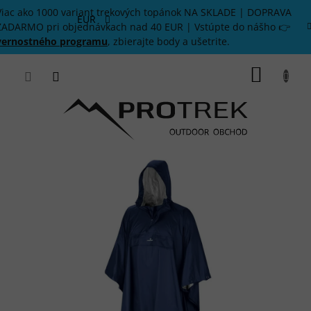
Prejsť
Viac ako 1000 variant trekových topánok NA SKLADE | DOPRAVA
na
EUR
ZADARMO pri objednávkach nad 40 EUR | Vstúpte do nášho 👉
obsah
vernostného programu
, zbierajte body a ušetrite.
NÁKU
KOŠÍK