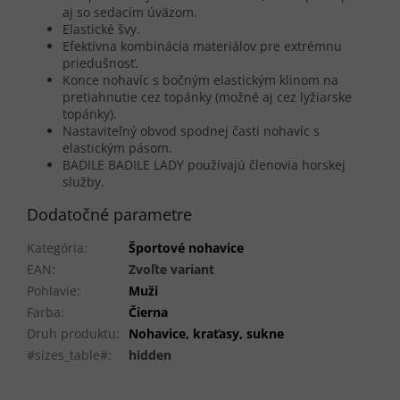
aj so sedacím úväzom.
Elastické švy.
Efektívna kombinácia materiálov pre extrémnu
priedušnosť.
Konce nohavíc s bočným elastickým klinom na
pretiahnutie cez topánky (možné aj cez lyžiarske
topánky).
Nastaviteľný obvod spodnej časti nohavíc s
elastickým pásom.
BADILE BADILE LADY používajú členovia horskej
služby.
Dodatočné parametre
Kategória
:
Športové nohavice
EAN
:
Zvoľte variant
Pohlavie
:
Muži
Farba
:
Čierna
Druh produktu
:
Nohavice, kraťasy, sukne
#sizes_table#
:
hidden