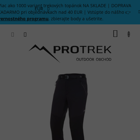
Prejsť
Viac ako 1000 variant trekových topánok NA SKLADE | DOPRAVA
na
EUR
ZADARMO pri objednávkach nad 40 EUR | Vstúpte do nášho 👉
obsah
vernostného programu
, zbierajte body a ušetrite.
NÁKU
KOŠÍK