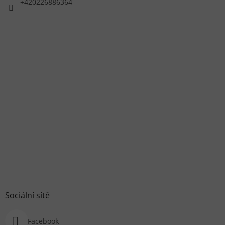
+420226886364
Sociální sítě
Facebook