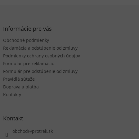
Z
á
p
ä
Informácie pre vás
t
Obchodné podmienky
i
e
Reklamácia a odstúpenie od zmluvy
Podmienky ochrany osobných údajov
Formulár pre reklamáciu
Formulár pre odstúpenie od zmluvy
Pravidlá súťaže
Doprava a platba
Kontakty
Kontakt
obchod
@
protrek.sk