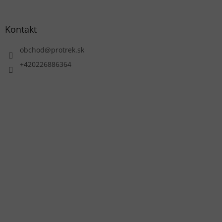
Kontakt
obchod
@
protrek.sk
+420226886364