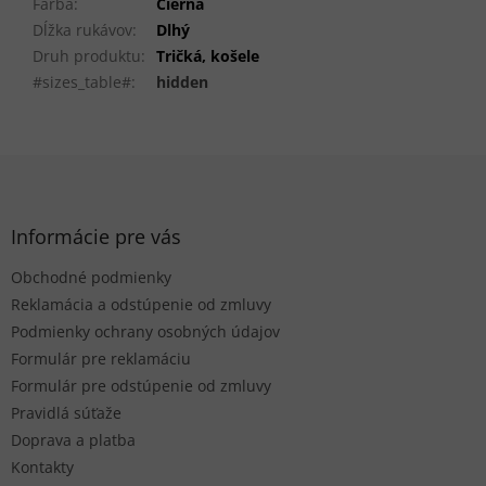
Farba
:
Čierna
Dĺžka rukávov
:
Dlhý
Druh produktu
:
Tričká, košele
#sizes_table#
:
hidden
Z
á
p
ä
Informácie pre vás
t
Obchodné podmienky
i
e
Reklamácia a odstúpenie od zmluvy
Podmienky ochrany osobných údajov
Formulár pre reklamáciu
Formulár pre odstúpenie od zmluvy
Pravidlá súťaže
Doprava a platba
Kontakty