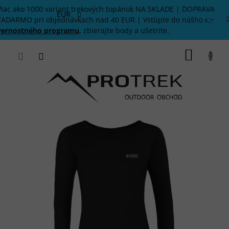
Prejsť
Viac ako 1000 variant trekových topánok NA SKLADE | DOPRAVA
na
EUR
ZADARMO pri objednávkach nad 40 EUR | Vstúpte do nášho 👉
obsah
vernostného programu
, zbierajte body a ušetrite.
NÁKU
KOŠÍK