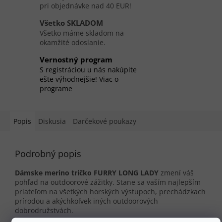
pri objednávke nad 40 EUR!
Všetko SKLADOM
Všetko máme skladom na
okamžité odoslanie.
Vernostný program
S registráciou u nás nakúpite
ešte výhodnejšie! Viac o
programe
Popis
Diskusia
Darčekové poukazy
Podrobný popis
Dámske merino tričko FURRY LONG LADY
zmení váš
pohľad na outdoorové zážitky. Stane sa vaším najlepším
priateľom na všetkých horských výstupoch, prechádzkach
prírodou a akýchkoľvek iných outdoorových
dobrodružstvách.