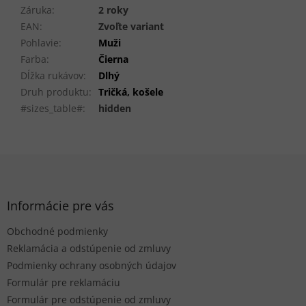
Záruka
:
2 roky
EAN
:
Zvoľte variant
Pohlavie
:
Muži
Farba
:
Čierna
Dĺžka rukávov
:
Dlhý
Druh produktu
:
Tričká, košele
#sizes_table#
:
hidden
Z
á
p
ä
Informácie pre vás
t
Obchodné podmienky
i
e
Reklamácia a odstúpenie od zmluvy
Podmienky ochrany osobných údajov
Formulár pre reklamáciu
Formulár pre odstúpenie od zmluvy