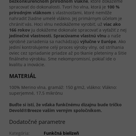
bezkonkurenčnom prírodnom vlákne
, ktoré dokážeme
spracovať do dokonalosti. Tvorí ho vlna, ktorá je
100 %
prírodným vláknom
s vlastnosťami, ktoré nemôže
nahradiť žiadne umelé vlákno. Jej primárnym účelom je
chrániť vás. Hoci vlnu nedokážeme vyrobiť, už
viac ako
166 rokov
ju dokážeme dokonale spracovať a vyťažiť z nej
jedinečné vlastnosti.
Spracúvame vlastnú vlnu
a naše
výrobné zariadenia sa nachádzajú
výlučne v Európe
. Ako
jediní kontrolujeme celý proces výroby vlny, od strihania
oviec cez spriadanie priadze až po tkanie pleteniny a šitie
finálneho výrobku. Sme nekompromisní, pokiaľ ide o
kvalitu a inovácie.
MATERIÁL
100% Merino vlna, gramáž: 150 g/m2, vlákno: Vlákno:
superjemné, 17,5 mikrónu
Buďte si istí, že vďaka funkčnému dizajnu bude tričko
Devold®Breeze vaším verným spoločníkom.
Dodatočné parametre
Kategória
:
Funkčná bielizeň