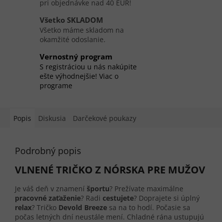
pri objednávke nad 40 EUR!
Všetko SKLADOM
Všetko máme skladom na
okamžité odoslanie.
Vernostný program
S registráciou u nás nakúpite
ešte výhodnejšie! Viac o
programe
Popis
Diskusia
Darčekové poukazy
Podrobný popis
VLNENÉ TRIČKO Z NÓRSKA PRE MUŽOV
Je váš deň v znamení
športu
? Prežívate maximálne
pracovné zaťaženie
? Radi
cestujete
? Doprajete si úplný
relax
? Tričko
Devold Breeze
sa na to hodí. Počasie sa
počas letných dní neustále mení. Chladné rána ustupujú