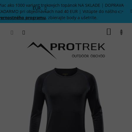
Prejsť
Viac ako 1000 variant trekových topánok NA SKLADE | DOPRAVA
na
EUR
ZADARMO pri objednávkach nad 40 EUR | Vstúpte do nášho 👉
obsah
vernostného programu
, zbierajte body a ušetrite.
NÁKU
KOŠÍK