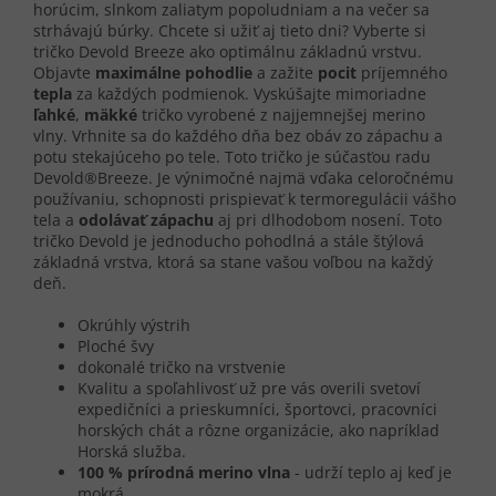
horúcim, slnkom zaliatym popoludniam a na večer sa
strhávajú búrky. Chcete si užiť aj tieto dni? Vyberte si
tričko Devold Breeze ako optimálnu základnú vrstvu.
Objavte
maximálne pohodlie
a zažite
pocit
príjemného
tepla
za každých podmienok. Vyskúšajte mimoriadne
ľahké
,
mäkké
tričko vyrobené z najjemnejšej merino
vlny. Vrhnite sa do každého dňa bez obáv zo zápachu a
potu stekajúceho po tele. Toto tričko je súčasťou radu
Devold®Breeze. Je výnimočné najmä vďaka celoročnému
používaniu, schopnosti prispievať k termoregulácii vášho
tela a
odolávať zápachu
aj pri dlhodobom nosení. Toto
tričko Devold je jednoducho pohodlná a stále štýlová
základná vrstva, ktorá sa stane vašou voľbou na každý
deň.
Okrúhly výstrih
Ploché švy
dokonalé tričko na vrstvenie
Kvalitu a spoľahlivosť už pre vás overili svetoví
expedičníci a prieskumníci, športovci, pracovníci
horských chát a rôzne organizácie
, ako napríklad
Horská služba.
100 % prírodná merino vlna
- udrží teplo aj keď je
mokrá