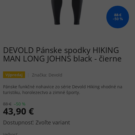
88 €
–50 %
DEVOLD Pánske spodky HIKING
MAN LONG JOHNS black - čierne
Značka:
Devold
Výpredaj
Pánske funkčné nohavice zo série Devold Hiking vhodné na
turistiku, horolezectvo a zimné športy.
88 €
–50 %
43,90 €
Jednotková
Zvoľte variant
cena:
Veľkosť