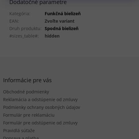
Dodatočné parametre
Kategória
:
Funkčná bielizeň
EAN
:
Zvoľte variant
Druh produktu
:
Spodná bielizeň
#sizes_table#
:
hidden
Z
á
p
ä
Informácie pre vás
t
Obchodné podmienky
i
e
Reklamácia a odstúpenie od zmluvy
Podmienky ochrany osobných údajov
Formulár pre reklamáciu
Formulár pre odstúpenie od zmluvy
Pravidlá súťaže
Doprava a platba