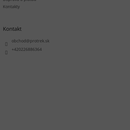
Kontakty
Kontakt
obchod
@
protrek.sk
+420226886364