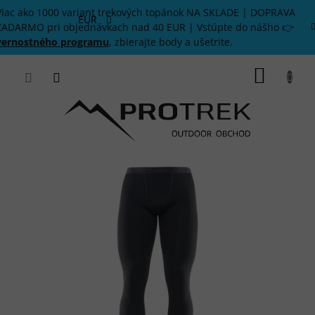
Prejsť
Viac ako 1000 variant trekových topánok NA SKLADE | DOPRAVA
na
EUR
ZADARMO pri objednávkach nad 40 EUR | Vstúpte do nášho 👉
obsah
vernostného programu
, zbierajte body a ušetrite.
NÁKU
KOŠÍK