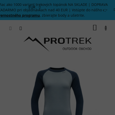
Prejsť
Viac ako 1000 variant trekových topánok NA SKLADE | DOPRAVA
na
EUR
ZADARMO pri objednávkach nad 40 EUR | Vstúpte do nášho 👉
obsah
vernostného programu
, zbierajte body a ušetrite.
NÁKU
KOŠÍK