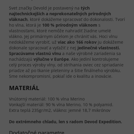
Svet značky Devold je postavený na
tých
najtechnickejších a neprekonateľných prírodných
vláknach
, ktoré dokážeme spracovať do dokonalosti. Tvorí
ho vlna, ktorá je
100 % prírodným vláknom
s
vlastnosťami, ktoré nemôže nahradiť žiadne umelé
vlákno. Jej primárnym účelom je chrániť vás. Hoci vlnu
nedokážeme vyrobiť, už
viac ako 166 rokov
ju dokážeme
dokonale spracovať a vyťažiť z nej
jedinečné vlastnosti.
Spracúvame vlastnú vlnu
a naše výrobné zariadenia sa
nachádzajú
výlučne v Európe
. Ako jediní kontrolujeme
celý proces výroby vlny, od strihania oviec cez spriadanie
priadze až po tkanie pleteniny a šitie finálneho výrobku.
Sme nekompromisní, pokiaľ ide o kvalitu a inovácie.
MATERIÁL
Vnútorný materiál: 100 % vlna Merino
Vonkajší materiál: 90 % vlna Merino, 10 % polyamid.
Extra teplá 235gr/m2, vlákno: jemné 18,7 mikrónov
Do extrémneho chladu, len s radom Devod Expedition.
Dodatočné parametre