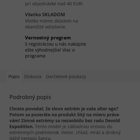
pri objednávke nad 40 EUR!
Všetko SKLADOM
Všetko máme skladom na
okamžité odoslanie.
Vernostný program
S registráciou u nás nakúpite
ešte výhodnejšie! Viac o
programe
Popis
Diskusia
Darčekové poukazy
Podrobný popis
Chcete povedať, že slovo extrém je vaše alter ego?
Potom sa pozeráte na produkt šitý na mieru práve
vám! Zimné extrémy sa nezaobídu bez radu Devold
Expedition.
Tento model je základnou vrstvou do
extrémnych podmienok. Vietor, chlad, mráz a drobný
dážď nemajú šancu.