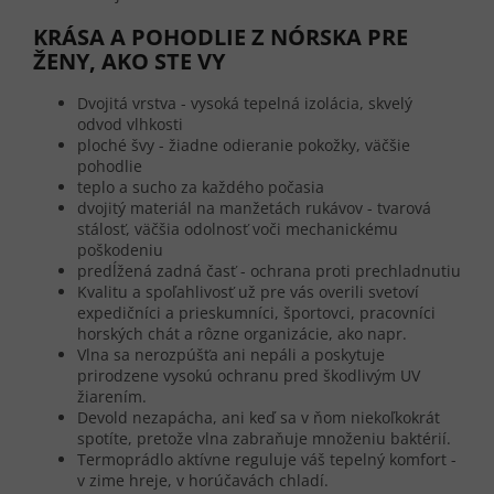
KRÁSA A POHODLIE Z NÓRSKA PRE
ŽENY, AKO STE VY
Dvojitá vrstva - vysoká tepelná izolácia, skvelý
odvod vlhkosti
ploché švy - žiadne odieranie pokožky, väčšie
pohodlie
teplo a sucho za každého počasia
dvojitý materiál na manžetách rukávov - tvarová
stálosť, väčšia odolnosť voči mechanickému
poškodeniu
predĺžená zadná časť - ochrana proti prechladnutiu
Kvalitu a spoľahlivosť už pre vás overili svetoví
expedičníci a prieskumníci, športovci, pracovníci
horských chát a rôzne organizácie, ako napr.
Vlna sa nerozpúšťa ani nepáli a poskytuje
prirodzene vysokú ochranu pred škodlivým UV
žiarením.
Devold nezapácha, ani keď sa v ňom niekoľkokrát
spotíte, pretože vlna zabraňuje množeniu baktérií.
Termoprádlo aktívne reguluje váš tepelný komfort -
v zime hreje, v horúčavách chladí.