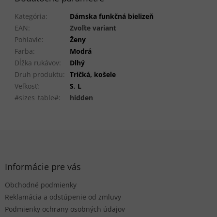
Kategória
:
Dámska funkčná bielizeň
EAN
:
Zvoľte variant
Pohlavie
:
Ženy
Farba
:
Modrá
Dĺžka rukávov
:
Dlhý
Druh produktu
:
Tričká, košele
Veľkosť
:
S
,
L
#sizes_table#
:
hidden
Z
á
p
ä
Informácie pre vás
t
Obchodné podmienky
i
e
Reklamácia a odstúpenie od zmluvy
Podmienky ochrany osobných údajov