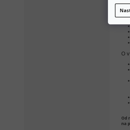
Nas
O v
Od 
na p