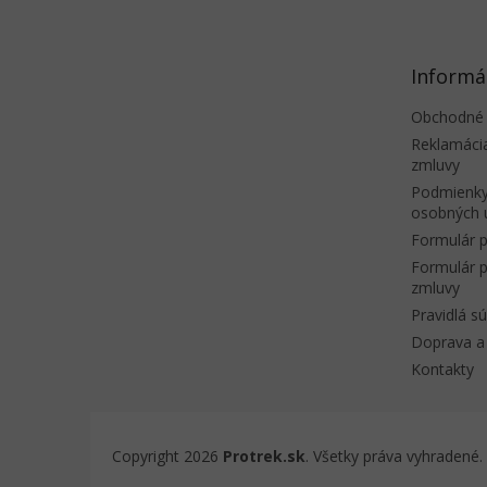
p
ä
t
Informá
i
e
Obchodné
Reklamáci
zmluvy
Podmienky
osobných 
Formulár p
Formulár p
zmluvy
Pravidlá s
Doprava a 
Kontakty
Copyright 2026
Protrek.sk
. Všetky práva vyhradené.