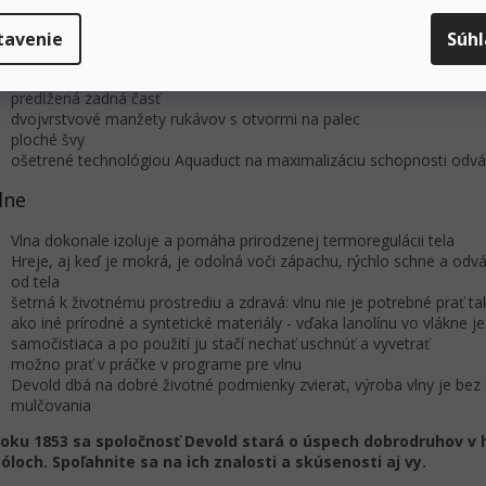
funguje ako základná a stredná vrstva
Ergonomický strih
tavenie
Súh
Dokonale padnúca kapucňa
ochranná maska na tvár s vetracími otvormi v oblasti úst
predĺžená zadná časť
dvojvrstvové manžety rukávov s otvormi na palec
ploché švy
ošetrené technológiou Aquaduct na maximalizáciu schopnosti odvá
lne
Vlna dokonale izoluje a pomáha prirodzenej termoregulácii tela
Hreje, aj keď je mokrá, je odolná voči zápachu, rýchlo schne a odv
od tela
šetrná k životnému prostrediu a zdravá: vlnu nie je potrebné prať ta
ako iné prírodné a syntetické materiály - vďaka lanolínu vo vlákne je
samočistiaca a po použití ju stačí nechať uschnúť a vyvetrať
možno prať v práčke v programe pre vlnu
Devold dbá na dobré životné podmienky zvierat, výroba vlny je bez
mulčovania
roku 1853 sa spoločnosť Devold stará o úspech dobrodruhov v 
óloch. Spoľahnite sa na ich znalosti a skúsenosti aj vy.