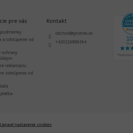
cie pre vás
Kontakt
 podmienky
obchod
@
protrek.sk
a a odstúpenie od
+420226886364
 ochrany
údajov
re reklamáciu
re odstúpenie od
úťaže
platba
Upraviť nastavenie cookies