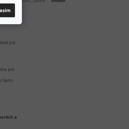
#sizes_table#
:
hidden
lasím
dzať pot
ádza pot
k často
horách a