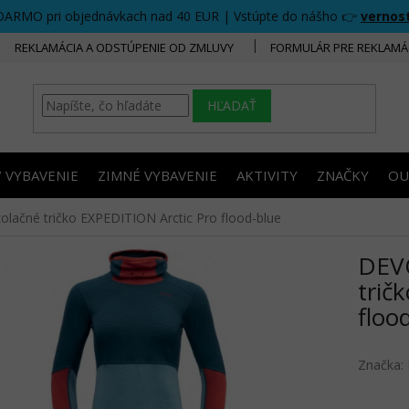
DARMO pri objednávkach nad 40 EUR | Vstúpte do nášho 👉
vernos
REKLAMÁCIA A ODSTÚPENIE OD ZMLUVY
FORMULÁR PRE REKLAMÁ
HĽADAŤ
/ VYBAVENIE
ZIMNÉ VYBAVENIE
AKTIVITY
ZNAČKY
OU
ačné tričko EXPEDITION Arctic Pro flood-blue
DEV
trič
floo
Značka: