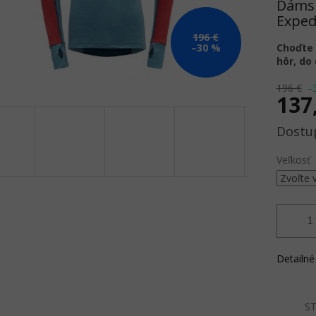
Dámsk
Expedi
196 €
Choďte 
–30 %
hôr, do 
196 €
–
137
Jednotk
cena:
Veľkosť
Detailné
ST