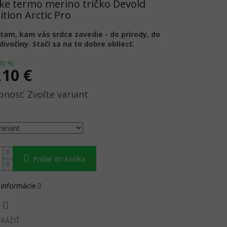
e termo merino tričko Devold
tion Arctic Pro
tam, kam vás srdce zavedie - do prírody, do
divočiny. Stačí sa na to dobre obliecť.
30 %
,10 €
ová
Zvoľte variant
Pridať do košíka
 informácie
RÁŽIŤ