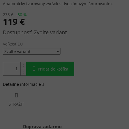
Anatomicky tvarovaný zvršok s dvojzónovým šnurovaním.
238 €
–50 %
119 €
Jednotková
Zvoľte variant
cena:
Veľkosť EU
Pridať do košíka
Detailné informácie
STRÁŽIŤ
Doprava zadarmo