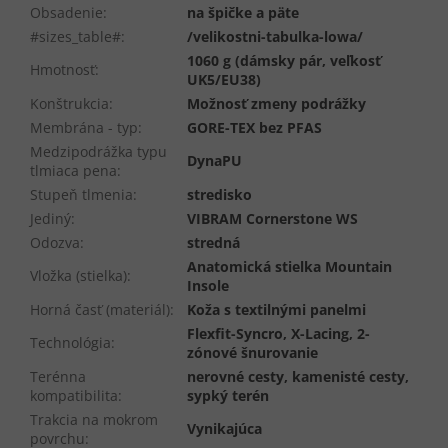
Obsadenie
:
na špičke a päte
#sizes_table#
:
/velikostni-tabulka-lowa/
1060 g (dámsky pár, veľkosť
Hmotnosť
:
UK5/EU38)
Konštrukcia
:
Možnosť zmeny podrážky
Membrána - typ
:
GORE-TEX bez PFAS
Medzipodrážka typu
DynaPU
tlmiaca pena
:
Stupeň tlmenia
:
stredisko
Jediný
:
VIBRAM Cornerstone WS
Odozva
:
stredná
Anatomická stielka Mountain
Vložka (stielka)
:
Insole
Horná časť (materiál)
:
Koža s textilnými panelmi
Flexfit-Syncro, X-Lacing, 2-
Technológia
:
zónové šnurovanie
Terénna
nerovné cesty, kamenisté cesty,
kompatibilita
:
sypký terén
Trakcia na mokrom
Vynikajúca
povrchu
: