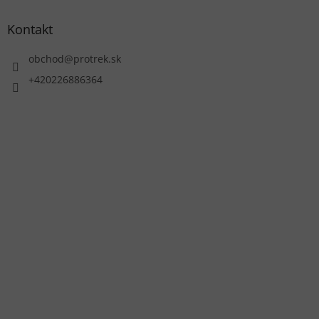
Kontakt
obchod
@
protrek.sk
+420226886364