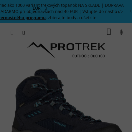
Prejsť
Viac ako 1000 variant trekových topánok NA SKLADE | DOPRAVA
na
EUR
ZADARMO pri objednávkach nad 40 EUR | Vstúpte do nášho 👉
obsah
vernostného programu
, zbierajte body a ušetrite.
NÁKU
KOŠÍK