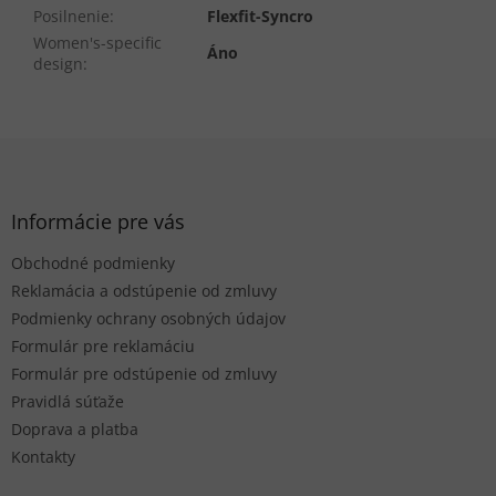
Posilnenie
:
Flexfit-Syncro
Women's-specific
Áno
design
:
Z
á
p
ä
Informácie pre vás
t
Obchodné podmienky
i
e
Reklamácia a odstúpenie od zmluvy
Podmienky ochrany osobných údajov
Formulár pre reklamáciu
Formulár pre odstúpenie od zmluvy
Pravidlá súťaže
Doprava a platba
Kontakty