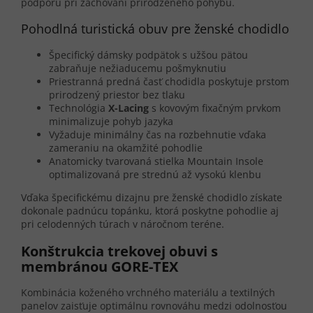
podporu pri zachovaní prirodzeného pohybu.
Pohodlná turistická obuv pre ženské chodidlo
Špecifický dámsky podpätok s užšou pätou
zabraňuje nežiaducemu pošmyknutiu
Priestranná predná časť chodidla poskytuje prstom
prirodzený priestor bez tlaku
Technológia
X-Lacing
s kovovým fixačným prvkom
minimalizuje pohyb jazyka
Vyžaduje minimálny čas na rozbehnutie vďaka
zameraniu na okamžité pohodlie
Anatomicky tvarovaná stielka Mountain Insole
optimalizovaná pre strednú až vysokú klenbu
Vďaka špecifickému dizajnu pre ženské chodidlo získate
dokonale padnúcu topánku, ktorá poskytne pohodlie aj
pri celodenných túrach v náročnom teréne.
Konštrukcia trekovej obuvi s
membránou GORE-TEX
Kombinácia koženého vrchného materiálu a textilných
panelov zaisťuje optimálnu rovnováhu medzi odolnosťou