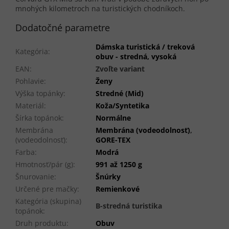
mnohých kilometroch na turistických chodníkoch.
Dodatočné parametre
Dámska turistická / treková
Kategória
:
obuv - stredná, vysoká
EAN
:
Zvoľte variant
Pohlavie
:
Ženy
Výška topánky
:
Stredné (Mid)
Materiál
:
Koža/Syntetika
Šírka topánok
:
Normálne
Membrána
Membrána (vodeodolnosť)
,
(vodeodolnosť)
:
GORE-TEX
Farba
:
Modrá
Hmotnosť/pár (g)
:
991 až 1250 g
Šnurovanie
:
Šnúrky
Určené pre mačky
:
Remienkové
Kategória (skupina)
B-stredná turistika
topánok
:
Druh produktu
:
Obuv