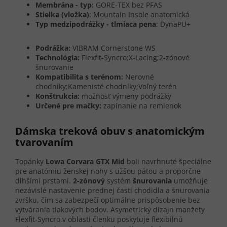
Membrána - typ:
GORE-TEX bez PFAS
Stielka (vložka)
: Mountain Insole anatomická
Typ medzipodrážky - tlmiaca pena
: DynaPU+
Podrážka:
VIBRAM Cornerstone WS
Technológia:
Flexfit-Syncro;X-Lacing;2-zónové
šnurovanie
Kompatibilita s terénom:
Nerovné
chodníky;Kamenisté chodníky;Voľný terén
Konštrukcia:
možnosť výmeny podrážky
Určené pre mačky:
zapínanie na remienok
Dámska treková obuv s anatomickým
tvarovaním
Topánky
Lowa Corvara GTX Mid
boli navrhnuté špeciálne
pre anatómiu ženskej nohy s užšou pätou a proporčne
dlhšími prstami.
2-zónový
systém
šnurovania
umožňuje
nezávislé nastavenie prednej časti chodidla a šnurovania
zvršku, čím sa zabezpečí optimálne prispôsobenie bez
vytvárania tlakových bodov. Asymetrický dizajn manžety
Flexfit-Syncro v oblasti členku poskytuje flexibilnú