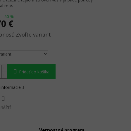
ahreje.
–50 %
70 €
ová
Zvoľte variant
Pridať do košíka
 informácie
RÁŽIŤ
Vernostný program