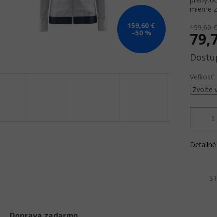
mierne z
159,60 €
159,60 €
–50 %
79,
Jednotk
cena:
Veľkosť
Detailné
ST
Doprava zadarmo