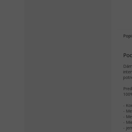
Popi
Pod
Dáms
inte
potr
Pred
100%
- Ko
- Me
- Me
- Mi
- je