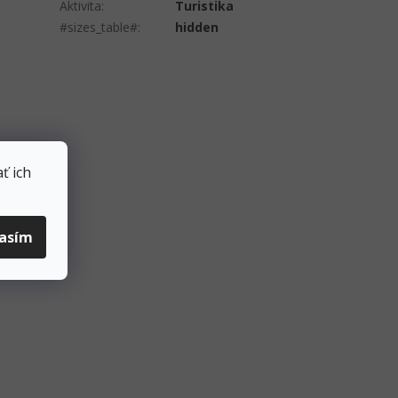
Aktivita
:
Turistika
#sizes_table#
:
hidden
ť ich
lasím