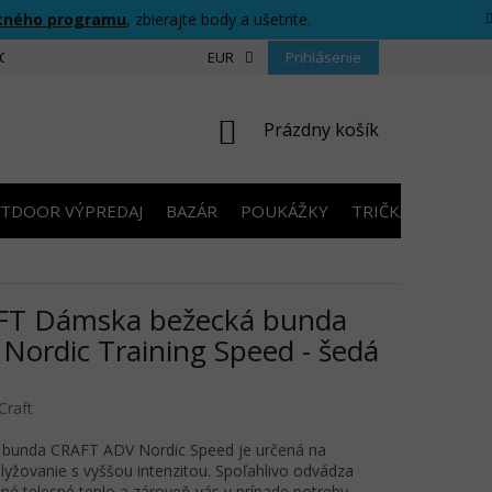
tného programu
, zbierajte body a ušetrite.
CIU
FORMULÁR PRE ODSTÚPENIE OD ZMLUVY
EUR
Prihlásenie
PRAVIDLÁ SÚŤAŽ
NÁKUPNÝ
Prázdny košík
KOŠÍK
TDOOR VÝPREDAJ
BAZÁR
POUKÁŽKY
TRIČKÁ S POTLA
FT Dámska bežecká bunda
Nordic Training Speed - šedá
Craft
bunda CRAFT ADV Nordic Speed je určená na
lyžovanie s vyššou intenzitou. Spoľahlivo odvádza
né telesné teplo a zároveň vás v prípade potreby