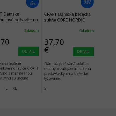
75,60 €
€
–50 %
–50 %
T Dámske
CRAFT Dámska bežecká
hellové nohavice na
sukňa CORE NORDIC
y GLIDE WIND
TRAINING INSULATE -
Skladom
Skladom
S - čierne
čierna
,70
37,70
€
DETAIL
DETAIL
e zateplené
Dámska prešívaná sukňa s
hellové nohavice CRAFT
miernym zateplením určená
 Wind s membránou
predovšetkým na bežecké
ir Wind sú určené
lyžovanie.
všetkým na bežecké
nie v chladných
M
L
XL
S
ných podmienkach.