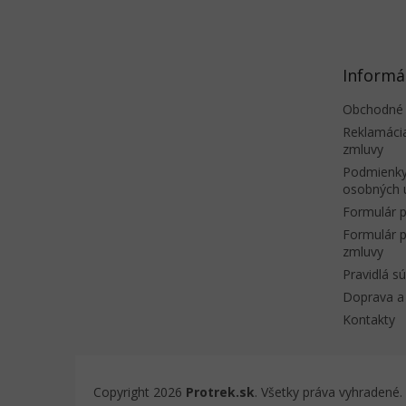
á
p
ä
t
Informá
i
e
Obchodné
Reklamáci
zmluvy
Podmienky
osobných 
Formulár p
Formulár p
zmluvy
Pravidlá s
Doprava a 
Kontakty
Copyright 2026
Protrek.sk
. Všetky práva vyhradené.