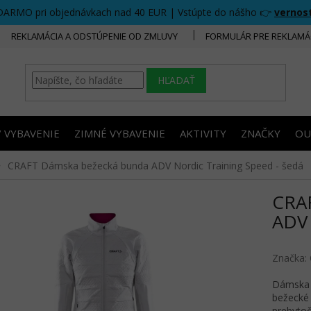
DARMO pri objednávkach nad 40 EUR | Vstúpte do nášho 👉
vernos
REKLAMÁCIA A ODSTÚPENIE OD ZMLUVY
FORMULÁR PRE REKLAMÁ
HĽADAŤ
/ VYBAVENIE
ZIMNÉ VYBAVENIE
AKTIVITY
ZNAČKY
OU
CRAFT Dámska bežecká bunda ADV Nordic Training Speed - šedá
CRA
ADV 
Značka:
Dámska 
bežecké 
prebytoč