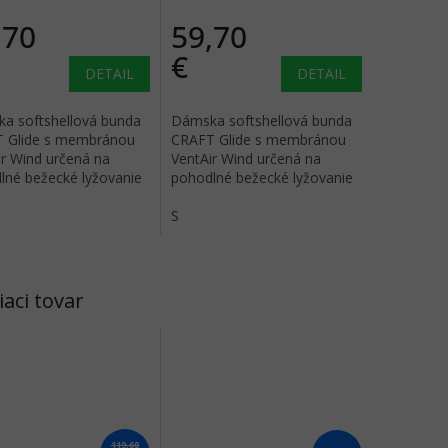
,70
59,70
€
DETAIL
DETAIL
a softshellová bunda
Dámska softshellová bunda
 Glide s membránou
CRAFT Glide s membránou
ir Wind určená na
VentAir Wind určená na
lné bežecké lyžovanie
pohodlné bežecké lyžovanie
iné outdoorové aktivity
alebo iné outdoorové aktivity
.
v zime.
S
iaci tovar
119,60