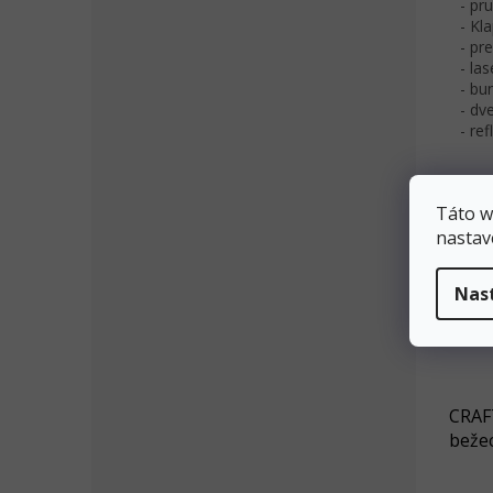
- pr
- Kl
- pr
- la
- bu
- dv
- re
Táto w
nastav
Nas
CRAF
beže
GLIDE