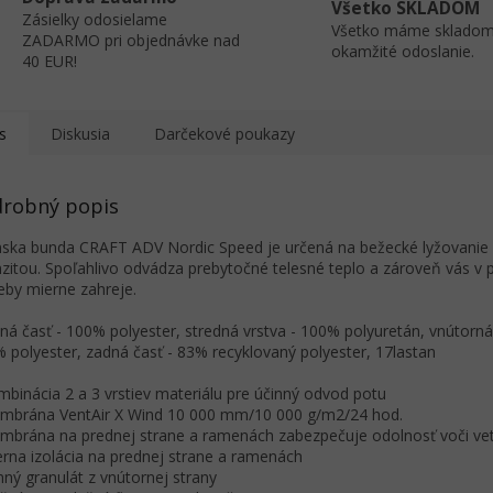
Všetko SKLADOM
Zásielky odosielame
Všetko máme skladom
ZADARMO pri objednávke nad
okamžité odoslanie.
40 EUR!
s
Diskusia
Darčekové poukazy
robný popis
ka bunda CRAFT ADV Nordic Speed je určená na bežecké lyžovanie 
nzitou. Spoľahlivo odvádza prebytočné telesné teplo a zároveň vás v 
eby mierne zahreje.
ná časť - 100% polyester, stredná vrstva - 100% polyuretán, vnútorná
 polyester, zadná časť - 83% recyklovaný polyester, 17lastan
mbinácia 2 a 3 vrstiev materiálu pre účinný odvod potu
mbrána VentAir X Wind 10 000 mm/10 000 g/m2/24 hod.
mbrána na prednej strane a ramenách zabezpečuje odolnosť voči ve
erna izolácia na prednej strane a ramenách
mný granulát z vnútornej strany