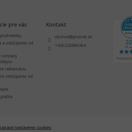
cie pre vás
Kontakt
 podmienky
obchod
@
protrek.sk
a a odstúpenie od
+420226886364
 ochrany
údajov
re reklamáciu
re odstúpenie od
úťaže
platba
Upraviť nastavenie cookies