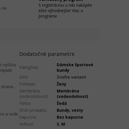
S registráciou u nás nakúpite
 na
ešte výhodnejšie! Viac o
programe
Dodatočné parametre
s vyššou
Dámske športové
Kategória
:
prípade
bundy
EAN
:
Zvoľte variant
Pohlavie
:
Ženy
 strana -
Membrána
Membrána
(vodeodolnosť)
:
(vodeodolnosť)
Farba
:
Šedá
Druh produktu
:
Bundy, vesty
tru a vode
Kapucňa
:
Bez kapucne
Veľkosť
:
S
,
M