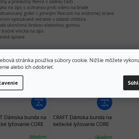
užný a priedušný fleece v zadnej časti
apka na zips s ochranou proti oderu na brade
edtvarovaný golier s jemným fleecom na vnútornej strane
serom vyrezávané vetranie v oblasti chrbtice
nda ukončená širokou elastickou gumou
e bočné vrecká na zips
flexná úprava
ebová stránka používa súbory cookie. Nižšie môžete vykona
enie alebo ich odobrieť.
tavenie
Súh
119,60
119,60
€
€
–50 %
–50 %
T Dámska bunda na
CRAFT Dámska bunda na
cké lyžovanie CORE
bežecké lyžovanie CORE
 - biela
GLIDE - modrá
Skladom
Skladom