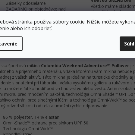
Všetko SKLADOM
Zásielky odosielame
Všetko máme skladom
ZADARMO pri objednávke nad
okamžité odoslanie.
40 EUR!
ebová stránka používa súbory cookie. Nižšie môžete vykona
enie alebo ich odobrieť.
s
Diskusia
Darčekové poukazy
tavenie
Súh
robný popis
ka športová mikina
Columbia Weekend Adventure™ Pullover
je
alitného a príjemného materiálu, vďaka ktorému vám mikina nebude 
žiadnej z vašich aktivít. Táto mikina je ideálna na turistické chodníky aj
denie s priateľmi pri táboráku. Vďaka vysokému golieru a rukávom s 
e ju môžete ľahko hodiť pod vrchnú vrstvu alebo vestu. Antimikrobiál
ni mikinu pred množením baktérií, technológia Omni-Shade™ UPF 50 
ahlivo ochráni pred slnečnými lúčmi a technológia Omni-Wick™ sa po
itný odvod vlhkosti od tela a umožní rýchle odparovanie.
86 % polyester, 14 % elastan
Omni-Shade™ ochrana pred slnkom UPF 50
Technológia Omni-Wick™
Pohodlný streč