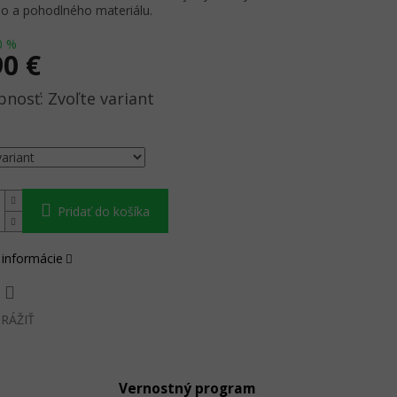
ho a pohodlného materiálu.
0 %
90 €
ová
Zvoľte variant
Pridať do košíka
 informácie
RÁŽIŤ
Vernostný program