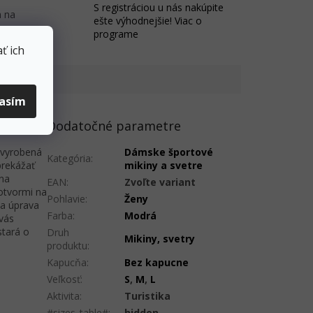
S registráciou u nás nakúpite
 na
ešte výhodnejšie! Viac o
programe
ť ich
lasím
Dodatočné parametre
 vyrobená
Dámske športové
Kategória
:
prekážať
mikiny a svetre
 na
EAN
:
Zvoľte variant
otvormi na
Pohlavie
:
Ženy
na úprava
Farba
:
Modrá
vás
stará o
Druh
Mikiny, svetry
produktu
:
Kapucňa
:
Bez kapucne
Veľkosť
:
S
,
M
,
L
Aktivita
:
Turistika
#sizes_table#
:
hidden