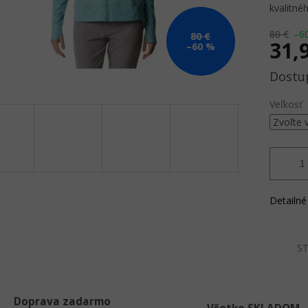
kvalitné
80 €
–6
80 €
31,
–60 %
Jednotk
cena:
Veľkosť
Detailné
ST
Doprava zadarmo