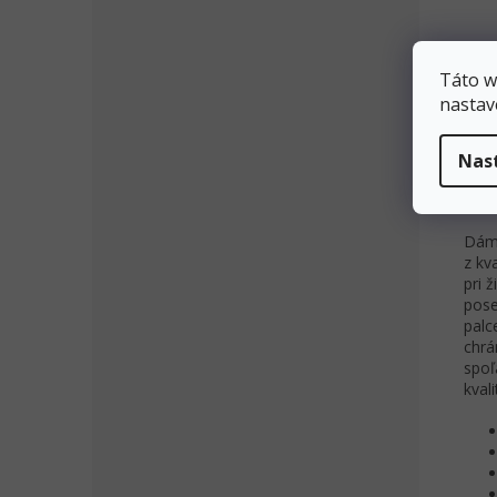
Táto w
nastav
Popi
Nas
Pod
Dáms
z kv
pri 
pose
palc
chrá
spoľ
kval