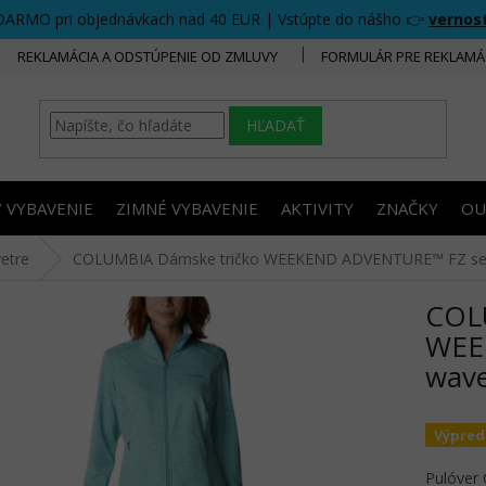
DARMO pri objednávkach nad 40 EUR | Vstúpte do nášho 👉
vernos
REKLAMÁCIA A ODSTÚPENIE OD ZMLUVY
FORMULÁR PRE REKLAMÁ
HĽADAŤ
/ VYBAVENIE
ZIMNÉ VYBAVENIE
AKTIVITY
ZNAČKY
OU
vetre
COLUMBIA Dámske tričko WEEKEND ADVENTURE™ FZ sea
COL
WEE
wave
Výpred
Pulóver