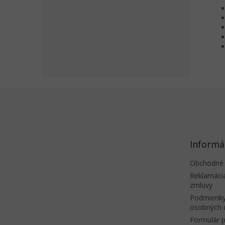
Z
á
p
ä
t
Informá
i
e
Obchodné
Reklamáci
zmluvy
Podmienky
osobných 
Formulár p