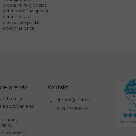
Vrecká na ruky na zips
Antimikrobiálna úprava
Chránič brady
Zips po celej dĺžke
Otvory na palce
cie pre vás
Kontakt
 podmienky
obchod
@
protrek.sk
a a odstúpenie od
+420226886364
 ochrany
údajov
re reklamáciu