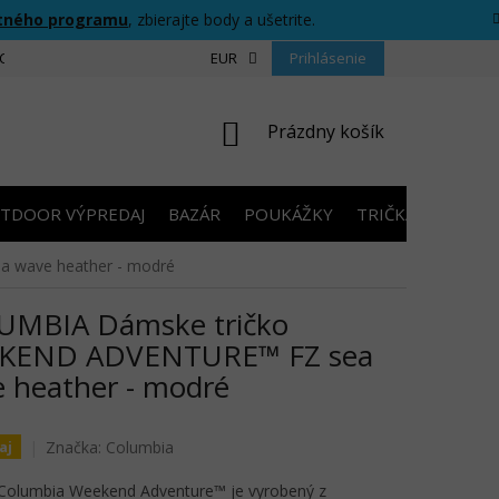
tného programu
, zbierajte body a ušetrite.
CIU
FORMULÁR PRE ODSTÚPENIE OD ZMLUVY
EUR
Prihlásenie
PRAVIDLÁ SÚŤAŽ
NÁKUPNÝ
Prázdny košík
KOŠÍK
TDOOR VÝPREDAJ
BAZÁR
POUKÁŽKY
TRIČKÁ S POTLA
 wave heather - modré
UMBIA Dámske tričko
KEND ADVENTURE™ FZ sea
 heather - modré
Značka:
Columbia
aj
 Columbia Weekend Adventure™ je vyrobený z