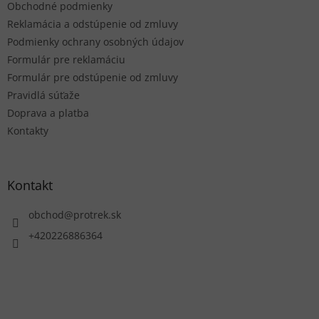
Obchodné podmienky
i
e
Reklamácia a odstúpenie od zmluvy
Podmienky ochrany osobných údajov
Formulár pre reklamáciu
Formulár pre odstúpenie od zmluvy
Pravidlá súťaže
Doprava a platba
Kontakty
Kontakt
obchod
@
protrek.sk
+420226886364