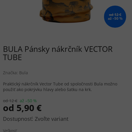
od 12 €
až –50 %
BULA Pánsky nákrčník VECTOR
TUBE
Značka:
Bula
Praktický nákrčník Vector Tube od spoločnosti Bula možno
použiť ako pokrývku hlavy alebo šatku na krk.
od 12 €
až –50 %
od
5,90 €
Jednotková
Zvoľte variant
cena:
Veľkosť