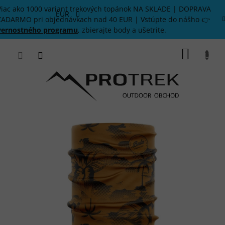
Prejsť
Viac ako 1000 variant trekových topánok NA SKLADE | DOPRAVA
na
EUR
ZADARMO pri objednávkach nad 40 EUR | Vstúpte do nášho 👉
obsah
vernostného programu
, zbierajte body a ušetrite.
NÁKU
KOŠÍK