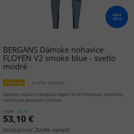
152 €
–65 %
BERGANS Dámske nohavice
FLOYEN V2 smoke blue - svetlo
modré
Značka:
Bergans
Výpredaj
Dámske nohavice Bergans Fløyen V2 W Priliehavé, technicky
navrhnuté športové nohavice.
152 €
–65 %
53,10 €
Jednotková
Zvoľte variant