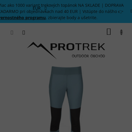
Prejsť
Viac ako 1000 variant trekových topánok NA SKLADE | DOPRAVA
na
EUR
ZADARMO pri objednávkach nad 40 EUR | Vstúpte do nášho 👉
obsah
vernostného programu
, zbierajte body a ušetrite.
NÁKU
KOŠÍK