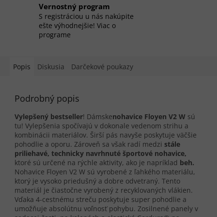
Vernostný program
S registráciou u nás nakúpite
ešte výhodnejšie! Viac o
programe
Popis
Diskusia
Darčekové poukazy
Podrobný popis
Vylepšený bestseller
!
Dámske
nohavice Floyen V2 W
sú
tu! Vylepšenia spočívajú v dokonale vedenom strihu a
kombinácii materiálov. Širší pás navyše poskytuje väčšie
pohodlie a oporu. Zároveň sa však radí medzi
stále
priliehavé, technicky navrhnuté športové nohavice,
ktoré sú určené na rýchle aktivity, ako je napríklad
beh.
Nohavice Floyen V2 W sú vyrobené z ľahkého materiálu,
ktorý je vysoko priedušný a dobre odvetraný. Tento
materiál je čiastočne vyrobený z recyklovaných vlákien.
Vďaka 4-cestnému streču poskytuje super pohodlie a
umožňuje absolútnu voľnosť pohybu. Zosilnené panely v