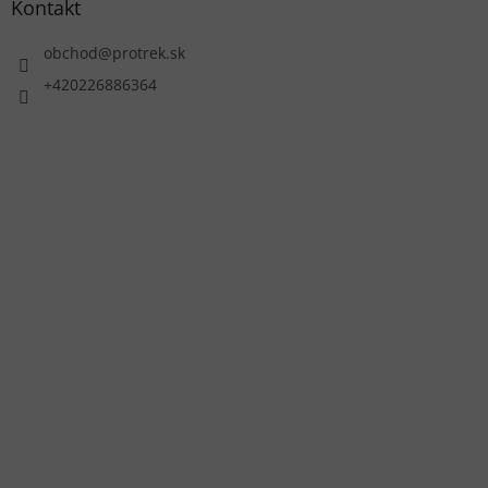
Kontakt
obchod
@
protrek.sk
+420226886364