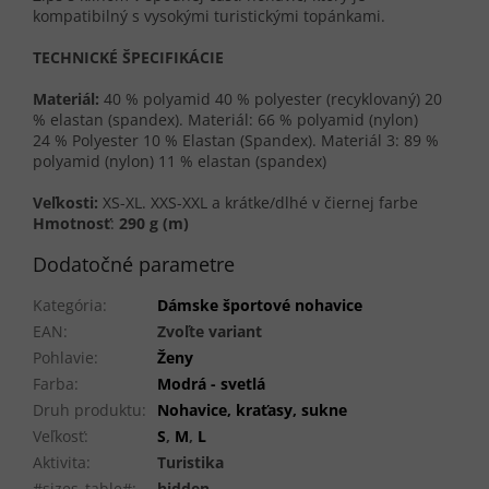
kompatibilný s vysokými turistickými topánkami.
TECHNICKÉ ŠPECIFIKÁCIE
Materiál:
40 % polyamid 40 % polyester (recyklovaný) 20
% elastan (spandex). Materiál: 66 % polyamid (nylon)
24 % Polyester 10 % Elastan (Spandex). Materiál 3: 89 %
polyamid (nylon) 11 % elastan (spandex)
Veľkosti:
XS-XL. XXS-XXL a krátke/dlhé v čiernej farbe
Hmotnosť
:
290 g (m)
Dodatočné parametre
Kategória
:
Dámske športové nohavice
EAN
:
Zvoľte variant
Pohlavie
:
Ženy
Farba
:
Modrá - svetlá
Druh produktu
:
Nohavice, kraťasy, sukne
Veľkosť
:
S
,
M
,
L
Aktivita
:
Turistika
#sizes_table#
:
hidden