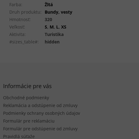
Farba
:
Žltá
Druh produktu
:
Bundy, vesty
Hmotnosť
:
320
Veľkosť
:
S
,
M
,
L
,
XS
Aktivita
:
Turistika
#sizes_table#
:
hidden
Z
á
p
ä
Informácie pre vás
t
Obchodné podmienky
i
e
Reklamácia a odstúpenie od zmluvy
Podmienky ochrany osobných údajov
Formulár pre reklamáciu
Formulár pre odstúpenie od zmluvy
Pravidlá súťaže