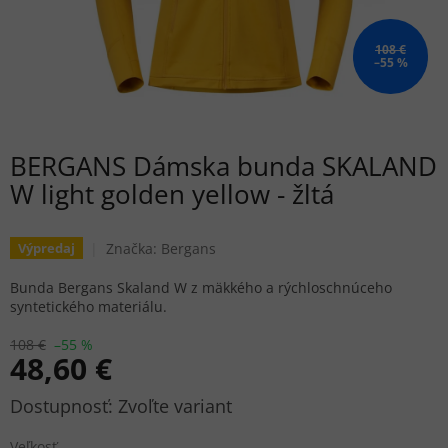
108 €
–55 %
BERGANS Dámska bunda SKALAND
W light golden yellow - žltá
Značka:
Bergans
Výpredaj
Bunda Bergans Skaland W z mäkkého a rýchloschnúceho
syntetického materiálu.
108 €
–55 %
48,60 €
Jednotková
Zvoľte variant
cena:
Veľkosť