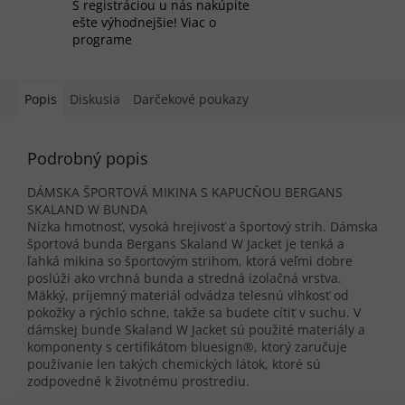
S registráciou u nás nakúpite
ešte výhodnejšie! Viac o
programe
Popis
Diskusia
Darčekové poukazy
Podrobný popis
DÁMSKA ŠPORTOVÁ MIKINA S KAPUCŇOU BERGANS
SKALAND W BUNDA
Nízka hmotnosť, vysoká hrejivosť a športový strih. Dámska
športová bunda Bergans Skaland W Jacket je tenká a
ľahká mikina so športovým strihom, ktorá veľmi dobre
poslúži ako vrchná bunda a stredná izolačná vrstva.
Mäkký, príjemný materiál odvádza telesnú vlhkosť od
pokožky a rýchlo schne, takže sa budete cítiť v suchu. V
dámskej bunde Skaland W Jacket sú použité materiály a
komponenty s certifikátom bluesign®, ktorý zaručuje
používanie len takých chemických látok, ktoré sú
zodpovedné k životnému prostrediu.