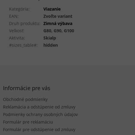
Kategória
:
Viazanie
EAN
:
Zvoľte variant
Druh produktu
:
Zimná výbava
Veľkosť
:
G80, G90, G100
Aktivita
:
Skialp
#sizes_table#
:
hidden
Z
á
p
ä
Informácie pre vás
t
Obchodné podmienky
i
e
Reklamácia a odstúpenie od zmluvy
Podmienky ochrany osobných údajov
Formulár pre reklamáciu
Formulár pre odstúpenie od zmluvy