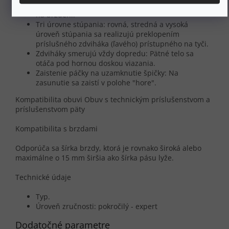
Brzdy nie sú uzamknuté k brzdičke a nie sú závislé
na brzdení.
Tri úrovne stúpania: rovná, stredná a vysoká
úroveň stúpania sa realizujú preklopením
príslušného zdviháka (ľavého) prístupného na tyči.
Zdviháky smerujú vždy dopredu: Pätné telo sa
otáča pod hornou doskou viazania.
Zaistenie páčky na uzamknutie špičky: Na
zasunutie sa zaistí v polohe "hore".
Kompatibilita obuvi Obuv s technickým príslušenstvom a
príslušenstvom päty
Kompatibilita s brzdami
Odporúča sa šírka brzdy, ktorá je rovnako široká alebo
maximálne o 15 mm širšia ako šírka pásu lyže.
Technické údaje
Typ.
Úroveň zručnosti: pokročilý - expert
Dodatočné parametre