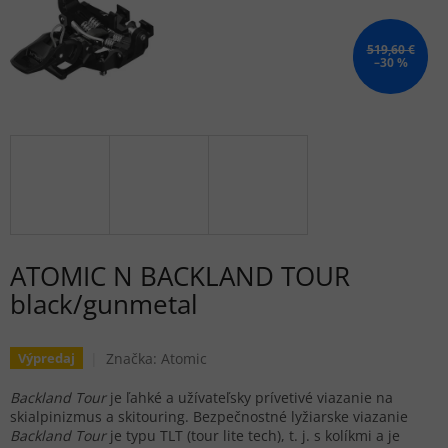
519,60 €
–30 %
ATOMIC N BACKLAND TOUR
black/gunmetal
Značka:
Atomic
Výpredaj
Backland Tour
je ľahké a užívateľsky prívetivé viazanie na
skialpinizmus a skitouring. Bezpečnostné lyžiarske viazanie
Backland Tour
je
typu TLT (tour lite tech), t. j. s kolíkmi a je