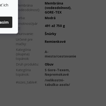
Membrána
ť ich
Membrána
(vodeodolnosť)
,
ušinou
(vodeodolnosť)
:
GORE-TEX
Farba
:
Modrá
lasím
Hmotnosť/pár
491 až 750 g
(g)
:
Šnurovanie
:
Šnúrky
Určené pre
Remienkové
mačky
:
Kategória
A-
(skupina)
mesto/cestovanie
topánok
:
Druh produktu
:
Obuv
Kategória
S Gore-Texem,
topánok
:
Nepremokavé
/velikostni-
#sizes_table#
:
tabulka-asolo/