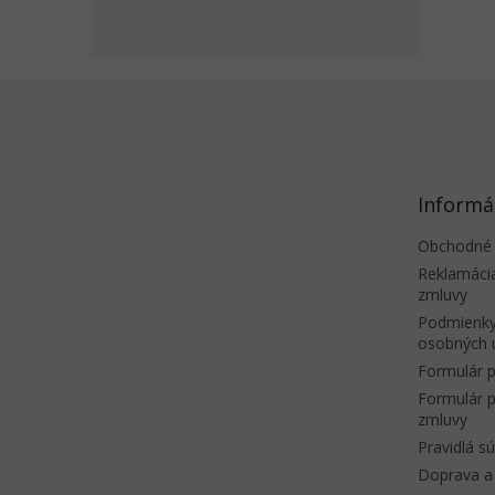
dažďo
soľou.
Z
á
p
ä
t
Informá
i
e
Obchodné
Reklamáci
zmluvy
Podmienky
osobných 
Formulár p
Formulár p
zmluvy
Pravidlá s
Doprava a 