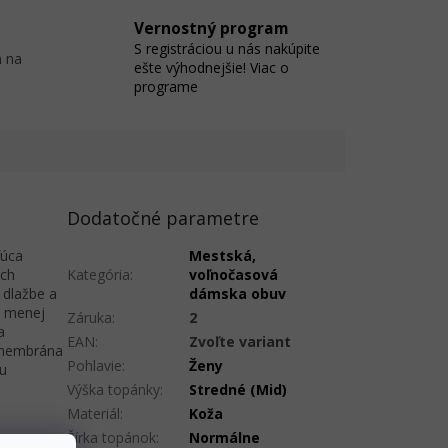
Vernostný program
S registráciou u nás nakúpite
 na
ešte výhodnejšie! Viac o
programe
Dodatočné parametre
ľúca
Mestská,
ých
Kategória
:
voľnočasová
 dlažbe a
dámska obuv
i menej
Záruka
:
2
a
EAN
:
Zvoľte variant
 membrána
Pohlavie
:
Ženy
u
Výška topánky
:
Stredné (Mid)
Materiál
:
Koža
Šírka topánok
:
Normálne