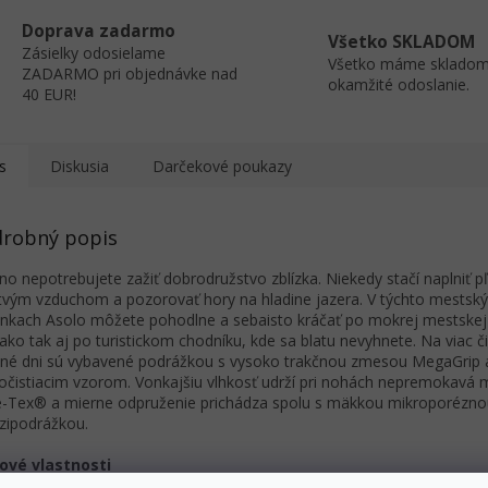
Doprava zadarmo
Všetko SKLADOM
Zásielky odosielame
Všetko máme skladom
ZADARMO pri objednávke nad
okamžité odoslanie.
40 EUR!
s
Diskusia
Darčekové poukazy
robný popis
o nepotrebujete zažiť dobrodružstvo zblízka. Niekedy stačí naplniť p
tvým vzduchom a pozorovať hory na hladine jazera. V týchto mestsk
nkach Asolo môžete pohodlne a sebaisto kráčať po mokrej mestskej
ako tak aj po turistickom chodníku, kde sa blatu nevyhnete. Na viac č
né dni sú vybavené podrážkou s vysoko trakčnou zmesou MegaGrip 
čistiacim vzorom. Vonkajšiu vlhkosť udrží pri nohách nepremokavá
-Tex® a mierne odpruženie prichádza spolu s mäkkou mikroporézno
ipodrážkou.
ové vlastnosti