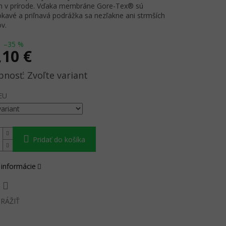
m v prírode. Vďaka membráne Gore-Tex® sú
avé a priľnavá podrážka sa nezľakne ani strmších
v.
–35 %
,10 €
ová
Zvoľte variant
EU
Pridať do košíka
 informácie
RÁŽIŤ