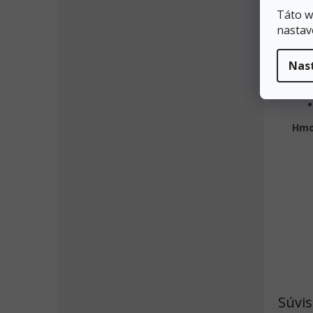
Táto w
nastav
Nas
Hmot
Súvis