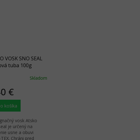
O VOSK SNO SEAL
ová tuba 100g
Skladom
40 €
o košíka
gnačný vosk Atsko
eal je určený na
enie usne a obuvi
TEX. Chráni pred