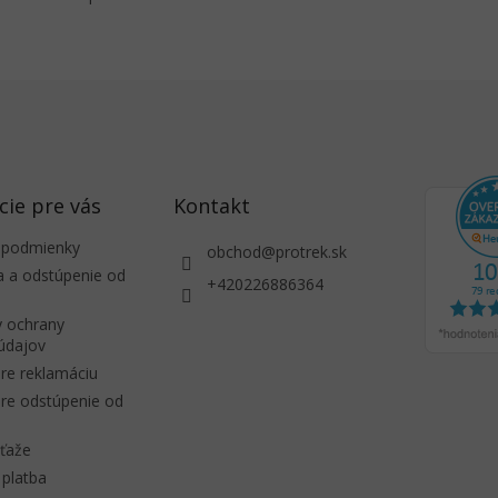
m, slnkom, snehom a
cie pre vás
Kontakt
 podmienky
obchod
@
protrek.sk
a a odstúpenie od
+420226886364
 ochrany
údajov
re reklamáciu
re odstúpenie od
úťaže
platba