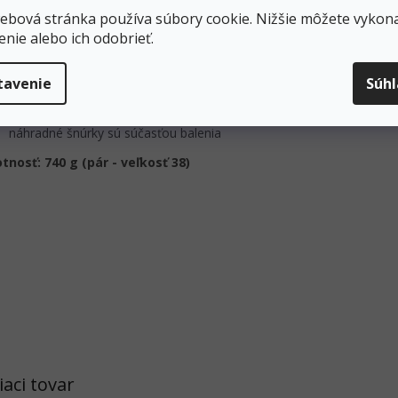
Zvršok: 1,3 - 1,5 mm vodeodolný mäkký nubuk
ebová stránka používa súbory cookie. Nižšie môžete vykona
Membrána: Gore-Tex® Comfort s recyklovanou polyesterovou kož
enie alebo ich odobrieť.
Podrážka: Asolo/Vibram s priľnavou zmesou MegaGrip
Medzipodrážka: mikroporézna EVA
tavenie
Súh
Stielka: anatomická
Mäkký kožený golier
gumová ochrana špičky
náhradné šnúrky sú súčasťou balenia
nosť: 740 g (pár - veľkosť 38)
iaci tovar