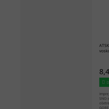
ATSK
vosk
8,
D
Impre
SNO-s
ošetr
GORE-