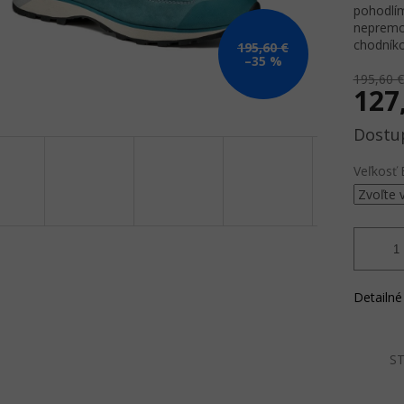
pohodlí
nepremok
chodníko
195,60 €
–35 %
195,60 €
127
Jednotk
cena:
Veľkosť 
Detailné
ST