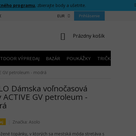
tného programu
, zbierajte body a ušetrite.
CIU
FORMULÁR PRE ODSTÚPENIE OD ZMLUVY
EUR
Prihlásenie
PRAVIDLÁ SÚŤAŽ
NÁKUPNÝ
Prázdny košík
KOŠÍK
TDOOR VÝPREDAJ
BAZÁR
POUKÁŽKY
TRIČKÁ S POTLA
 GV petroleum - modrá
LO Dámska voľnočasová
 ACTIVE GV petroleum -
rá
Značka:
Asolo
aj
žené topánky, v ktorých sa mestská móda stretáva s