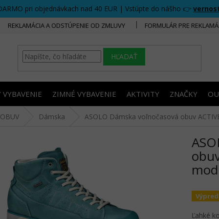
DARMO pri objednávkach nad 40 EUR | Vstúpte do nášho 👉
vernos
REKLAMÁCIA A ODSTÚPENIE OD ZMLUVY
FORMULÁR PRE REKLAMÁ
HĽADAŤ
/ VYBAVENIE
ZIMNÉ VYBAVENIE
AKTIVITY
ZNAČKY
OU
 OBUV
Dámska
ASOLO Dámska voľnočasová obuv ACTIVE
ASO
obuv
mod
Výpred
Ľahké ko