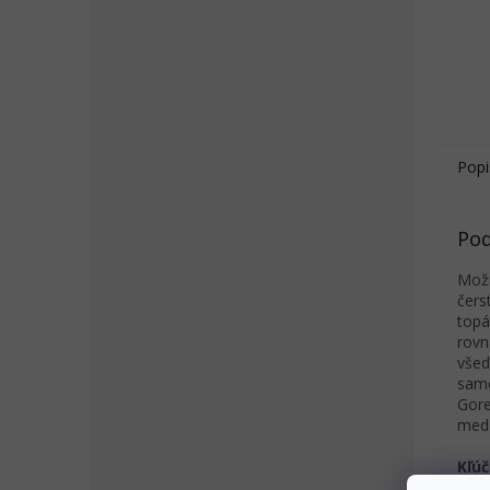
Popi
Pod
Možn
čers
topá
rovn
všed
samo
Gore
medz
Kľúč