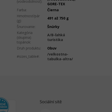
(vodeodolnosť)
:
GORE-TEX
Farba
:
Čierna
Hmotnosť/pár
491 až 750 g
(g)
:
Šnurovanie
:
Šnúrky
Kategória
A/B-ľahká
(skupina)
turistika
topánok
:
Druh produktu
:
Obuv
/velkostna-
#sizes_table#
:
tabulka-altra/
Sociální sítě