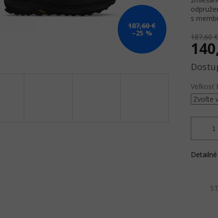
odpružen
s membr
187,60 €
–25 %
187,60 €
140
Jednotk
cena:
Veľkosť 
Detailné
ST