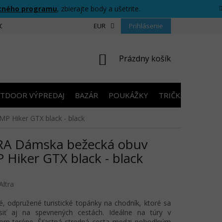
tného programu
, zbierajte body a ušetrite.
CIU
FORMULÁR PRE ODSTÚPENIE OD ZMLUVY
EUR
Prihlásenie
PRAVIDLÁ SÚŤAŽ
NÁKUPNÝ
Prázdny košík
KOŠÍK
TDOOR VÝPREDAJ
BAZÁR
POUKÁŽKY
TRIČKÁ S POTLA
 Hiker GTX black - black
RA Dámska bežecká obuv
 Hiker GTX black - black
Altra
, odpružené turistické topánky na chodník, ktoré sa
siť aj na spevnených cestách. Ideálne na túry v
om teréne. Šťastná stredná cesta medzi pohodlným