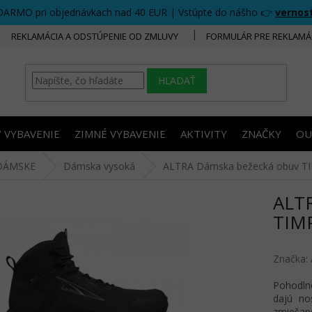
DARMO pri objednávkach nad 40 EUR | Vstúpte do nášho 👉
vernos
REKLAMÁCIA A ODSTÚPENIE OD ZMLUVY
FORMULÁR PRE REKLAMÁ
HĽADAŤ
/ VYBAVENIE
ZIMNÉ VYBAVENIE
AKTIVITY
ZNAČKY
OU
DÁMSKE
Dámska vysoká
ALTRA Dámska bežecká obuv TIMP
ALT
TIMP
Značka:
Pohodlné
dajú no
zmiešan