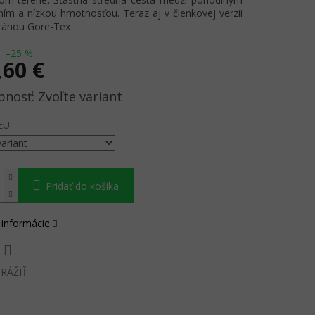
ím a nízkou hmotnosťou. Teraz aj v členkovej verzii
ánou Gore-Tex
–25 %
,60 €
ová
Zvoľte variant
EU
Pridať do košíka
 informácie
RÁŽIŤ