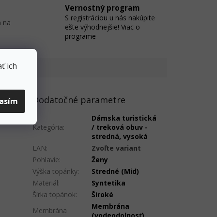
Vernostný program
S registráciou u nás nakúpite
 na
ešte výhodnejšie! Viac o
programe
ť ich
Dodatočné parametre
lasím
Dámska turistická
Kategória
:
/ treková obuv -
stredná, vysoká
EAN
:
Zvoľte variant
Pohlavie
:
Ženy
Výška topánky
:
Stredné (Mid)
Materiál
:
Syntetika
Šírka topánok
:
Široké
Membrána
Membrána
(vodeodolnosť)
,