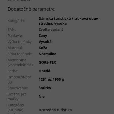
Dodatočné parametre
Dámska turistická / treková obuv -
Kategória
:
stredná, vysoká
EAN
:
Zvoľte variant
Pohlavie
:
Ženy
Výška topánky
:
Vysoká
Materiál
:
Koža
Šírka topánok
:
Normálne
Membrána
GORE-TEX
(vodeodolnosť)
:
Farba
:
Hnedá
Hmotnosť/pár
1251 až 1900 g
(g)
:
Šnurovanie
:
Šnúrky
Určené pre
Nie
mačky
:
Kategória
(skupina)
B-stredná turistika