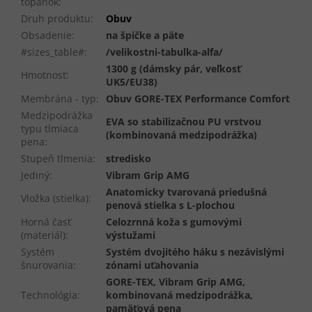
topánok
:
Druh produktu
:
Obuv
Obsadenie
:
na špičke a päte
#sizes_table#
:
/velikostni-tabulka-alfa/
1300 g (dámsky pár, veľkosť
Hmotnosť
:
UK5/EU38)
Membrána - typ
:
Obuv GORE-TEX Performance Comfort
Medzipodrážka
EVA so stabilizačnou PU vrstvou
typu tlmiaca
(kombinovaná medzipodrážka)
pena
:
Stupeň tlmenia
:
stredisko
Jediný
:
Vibram Grip AMG
Anatomicky tvarovaná priedušná
Vložka (stielka)
:
penová stielka s L-plochou
Horná časť
Celozrnná koža s gumovými
(materiál)
:
výstužami
Systém
Systém dvojitého háku s nezávislými
šnurovania
:
zónami uťahovania
GORE-TEX, Vibram Grip AMG,
Technológia
:
kombinovaná medzipodrážka,
pamäťová pena