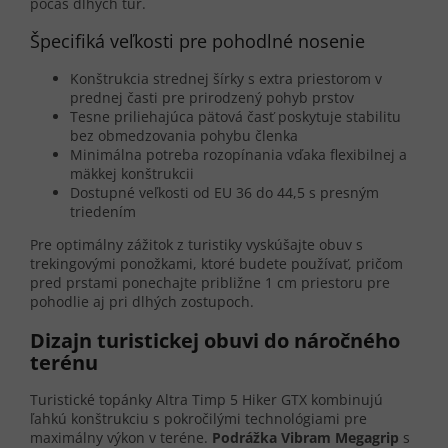
počas dlhých túr.
Špecifiká veľkosti pre pohodlné nosenie
Konštrukcia strednej šírky s extra priestorom v
prednej časti pre prirodzený pohyb prstov
Tesne priliehajúca pätová časť poskytuje stabilitu
bez obmedzovania pohybu členka
Minimálna potreba rozopínania vďaka flexibilnej a
mäkkej konštrukcii
Dostupné veľkosti od EU 36 do 44,5 s presným
triedením
Pre optimálny zážitok z turistiky vyskúšajte obuv s
trekingovými ponožkami, ktoré budete používať, pričom
pred prstami ponechajte približne 1 cm priestoru pre
pohodlie aj pri dlhých zostupoch.
Dizajn turistickej obuvi do náročného
terénu
Turistické topánky Altra Timp 5 Hiker GTX kombinujú
ľahkú konštrukciu s pokročilými technológiami pre
maximálny výkon v teréne.
Podrážka Vibram Megagrip
s