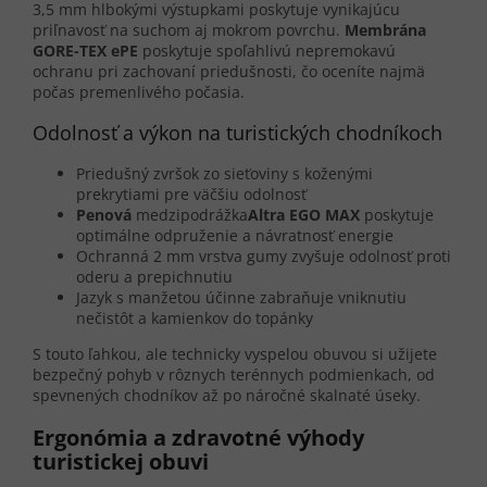
3,5 mm hlbokými výstupkami poskytuje vynikajúcu
priľnavosť na suchom aj mokrom povrchu.
Membrána
GORE-TEX ePE
poskytuje spoľahlivú nepremokavú
ochranu pri zachovaní priedušnosti, čo oceníte najmä
počas premenlivého počasia.
Odolnosť a výkon na turistických chodníkoch
Priedušný zvršok zo sieťoviny s koženými
prekrytiami pre väčšiu odolnosť
Penová
medzipodrážka
Altra EGO MAX
poskytuje
optimálne odpruženie a návratnosť energie
Ochranná 2 mm vrstva gumy zvyšuje odolnosť proti
oderu a prepichnutiu
Jazyk s manžetou účinne zabraňuje vniknutiu
nečistôt a kamienkov do topánky
S touto ľahkou, ale technicky vyspelou obuvou si užijete
bezpečný pohyb v rôznych terénnych podmienkach, od
spevnených chodníkov až po náročné skalnaté úseky.
Ergonómia a zdravotné výhody
turistickej obuvi