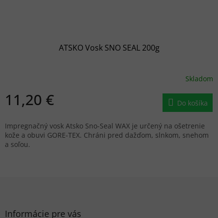
ATSKO Vosk SNO SEAL 200g
Skladom
11,20 €
Do košíka
Impregnačný vosk Atsko Sno-Seal WAX je určený na ošetrenie
kože a obuvi GORE-TEX. Chráni pred dažďom, slnkom, snehom
a soľou.
Z
á
p
ä
Informácie pre vás