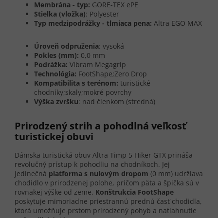
Membrána - typ:
GORE-TEX ePE
Stielka (vložka)
: Polyester
Typ medzipodrážky - tlmiaca pena:
Altra EGO MAX
Úroveň odpruženia
: vysoká
Pokles (mm):
0,0 mm
Podrážka:
Vibram Megagrip
Technológia:
FootShape;Zero Drop
Kompatibilita s terénom:
turistické
chodníky;skaly;mokré povrchy
Výška zvršku
: nad členkom (stredná)
Prirodzený strih a pohodlná veľkosť
turistickej obuvi
Dámska turistická obuv Altra Timp 5 Hiker GTX prináša
revolučný prístup k pohodliu na chodníkoch. Jej
jedinečná
platforma s nulovým dropom
(0 mm) udržiava
chodidlo v prirodzenej polohe, pričom päta a špička sú v
rovnakej výške od zeme.
Konštrukcia FootShape
poskytuje mimoriadne priestrannú prednú časť chodidla,
ktorá umožňuje prstom prirodzený pohyb a natiahnutie