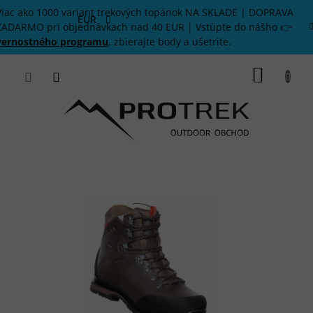
Prejsť
Viac ako 1000 variant trekových topánok NA SKLADE | DOPRAVA
na
EUR
ZADARMO pri objednávkach nad 40 EUR | Vstúpte do nášho 👉
obsah
vernostného programu
, zbierajte body a ušetrite.
NÁKU
KOŠÍK