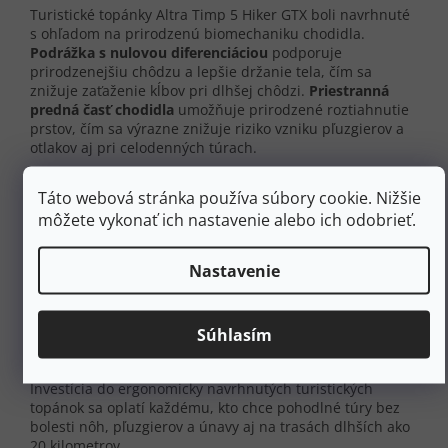
Turistické topánky Altra Timp 5 Hiker GTX boli navrhnuté
s ohľadom na prirodzenú biomechaniku chodidla.
Podrážka s nulovou diferenciáciou
podporuje
prirodzenejšiu chôdzu a lepšie držanie tela, čím sa
znižuje zaťaženie kĺbov pri dlhšej chôdzi.
Priestranná
predná časť chodidla
umožňuje prirodzené roztiahnutie
prstov, čím sa výrazne znižuje riziko vzniku pľuzgierov a
otlakov aj pri celodenných túrach.
Biomechanické výhody na dlhé trasy
Táto webová stránka používa súbory cookie. Nižšie
môžete vykonať ich nastavenie alebo ich odobrieť.
Neutrálna opora chodidla umožňuje svalom a
šľachám pracovať prirodzene
Vyvážená kombinácia odpruženia a kontaktu s
Nastavenie
povrchom pre lepšiu stabilitu
Stredná torzná tuhosť (5/5) poskytuje vynikajúcu
ochranu na nerovnom povrchu
Súhlasím
Nízka hmotnosť 566 gramov
na pár výrazne
znižuje únavu na dlhých túrach
Investícia do ergonomicky navrhnutých turistických
topánok sa oplatí každému, kto chce pohodlné túry bez
bolesti nôh, pľuzgierov a únavy aj na trasách dlhších ako
20 kilometrov.