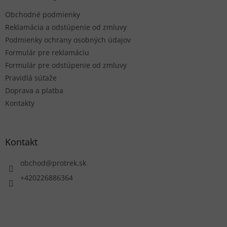
t
Obchodné podmienky
i
e
Reklamácia a odstúpenie od zmluvy
Podmienky ochrany osobných údajov
Formulár pre reklamáciu
Formulár pre odstúpenie od zmluvy
Pravidlá súťaže
Doprava a platba
Kontakty
Kontakt
obchod
@
protrek.sk
+420226886364