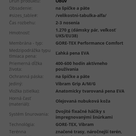
Druh produktu
:
Obuv
Obsadenie
:
na špičke a päte
#sizes_table#
:
/velikostni-tabulka-alfa/
Čas rozbehu
:
2-3 nosenia
1.270 g (dámsky pár, veľkosť
Hmotnosť
:
UK5/EU38)
Membrána - typ
:
GORE-TEX Performance Comfort
Medzipodrážka typu
Ľahká pena EVA
tlmiaca pena
:
Priemerná dĺžka
400-600 hodín aktívneho
života
:
používania
Ochranná páska
:
na špičke a päte
Jediný
:
Vibram Grip A/M/G
Vložka (stielka)
:
Anatomicky tvarovaná pena EVA
Horná časť
Olejovaná nubuková koža
(materiál)
:
Dvojité fixačné háčiky s
Systém šnurovania
:
impregnovanými šnúrkami
Technológia
:
GORE-TEX, Vibram
Terénna
značené trasy, náročnejší terén,