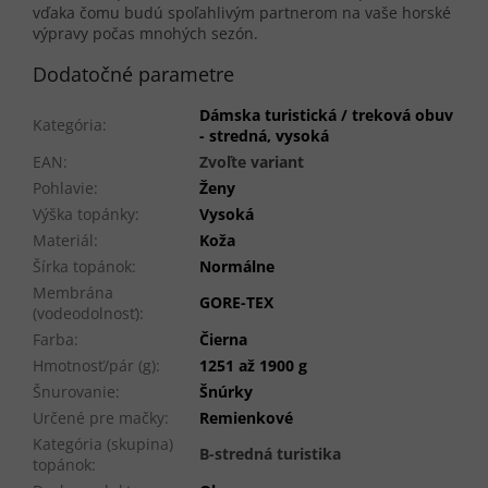
vďaka čomu budú spoľahlivým partnerom na vaše horské
výpravy počas mnohých sezón.
Dodatočné parametre
Dámska turistická / treková obuv
Kategória
:
- stredná, vysoká
EAN
:
Zvoľte variant
Pohlavie
:
Ženy
Výška topánky
:
Vysoká
Materiál
:
Koža
Šírka topánok
:
Normálne
Membrána
GORE-TEX
(vodeodolnosť)
:
Farba
:
Čierna
Hmotnosť/pár (g)
:
1251 až 1900 g
Šnurovanie
:
Šnúrky
Určené pre mačky
:
Remienkové
Kategória (skupina)
B-stredná turistika
topánok
: