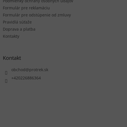
Podmienky ochrany osobných údajov
Formulár pre reklamáciu
Formulár pre odstúpenie od zmluvy
Pravidlá súťaže
Doprava a platba
Kontakty
Kontakt
obchod
@
protrek.sk
+420226886364