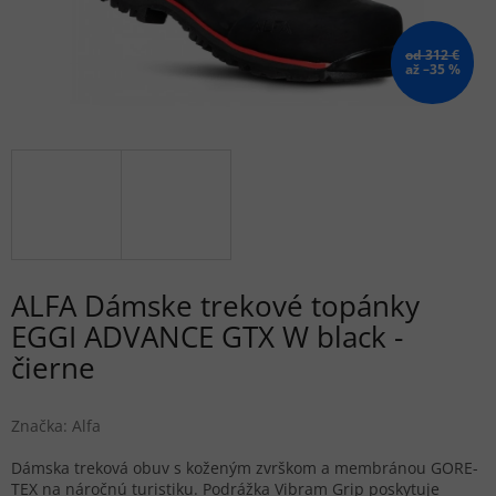
od 312 €
až –35 %
ALFA Dámske trekové topánky
EGGI ADVANCE GTX W black -
čierne
Značka:
Alfa
Dámska treková obuv s koženým zvrškom a membránou GORE-
TEX na náročnú turistiku. Podrážka Vibram Grip poskytuje