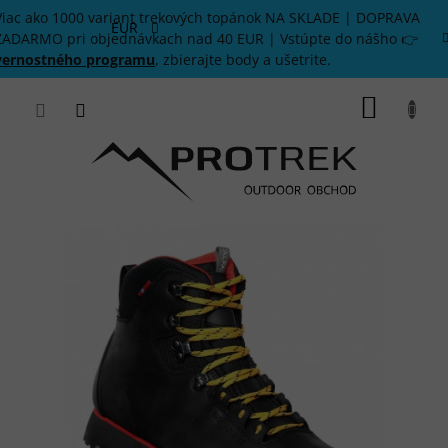
Prejsť
Viac ako 1000 variant trekových topánok NA SKLADE | DOPRAVA
na
EUR
ZADARMO pri objednávkach nad 40 EUR | Vstúpte do nášho 👉
obsah
vernostného programu
, zbierajte body a ušetrite.
NÁKU
KOŠÍK