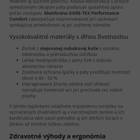
mokrom aj suchom povrchu. Kĺbová konštrukcia s presne
vymedzeným okrajom päty poskytuje spoľahlivú oporu
počas zostupov.
Membrána GORE-TEX Performance
Comfort
zabezpečuje nepremokavosť pri zachovaní
vynikajúcej priedušnosti aj pri zvýšenej námahe.
Vysokokvalitné materiály s dlhou životnosťou
Zvršok z
olejovanej nubukovej kože
s vysokou
odolnosťou a jednoduchou údržbou
Ľahká medzipodrážka z peny EVA s dobrou
absorpciou nárazov
Zosilnená ochrana špičky a päty predlžuje životnosť
obuvi o 40 - 50 %
Impregnované šnúrky odolné voči vlhkosti
nezvyšujú hmotnosť ani pri prechode cez vodné
plochy
S týmito topánkami zvládnete trojsezónnu turistiku na
vyznačených chodníkoch aj v náročnejšom teréne a ich
konštrukcia vám zaistí pohodlie aj pri dlhších túrach s
ľahkou až stredne ťažkou záťažou.
Zdravotné výhody a ergonómia