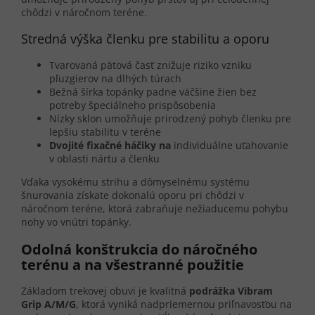
chôdzi v náročnom teréne.
Stredná výška členku pre stabilitu a oporu
Tvarovaná pätová časť znižuje riziko vzniku
pľuzgierov na dlhých túrach
Bežná šírka topánky padne väčšine žien bez
potreby špeciálneho prispôsobenia
Nízky sklon umožňuje prirodzený pohyb členku pre
lepšiu stabilitu v teréne
Dvojité fixačné háčiky na
individuálne uťahovanie
v oblasti nártu a členku
Vďaka vysokému strihu a dômyselnému systému
šnurovania získate dokonalú oporu pri chôdzi v
náročnom teréne, ktorá zabraňuje nežiaducemu pohybu
nohy vo vnútri topánky.
Odolná konštrukcia do náročného
terénu a na všestranné použitie
Základom trekovej obuvi je kvalitná
podrážka Vibram
Grip A/M/G
, ktorá vyniká nadpriemernou priľnavosťou na