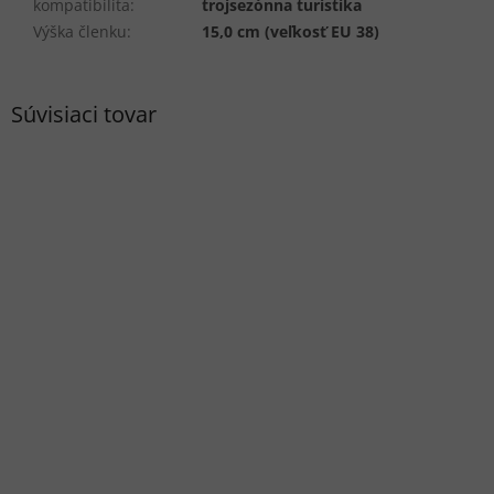
kompatibilita
:
trojsezónna turistika
Výška členku
:
15,0 cm (veľkosť EU 38)
Súvisiaci tovar