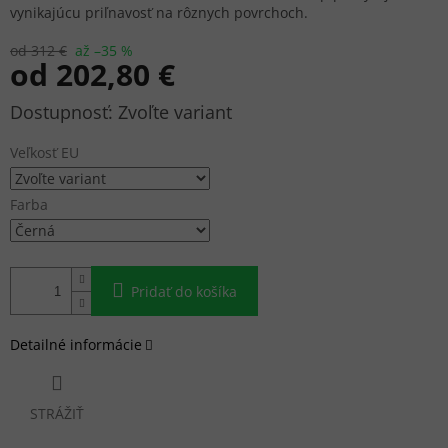
vynikajúcu priľnavosť na rôznych povrchoch.
od 312 €
až –35 %
od
202,80 €
Jednotková
Zvoľte variant
cena:
Veľkosť EU
Farba
Pridať do košíka
Detailné informácie
STRÁŽIŤ