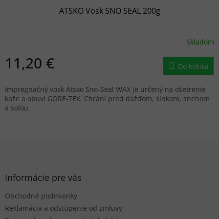
ATSKO Vosk SNO SEAL 200g
Skladom
11,20 €
Do košíka
Impregnačný vosk Atsko Sno-Seal WAX je určený na ošetrenie
kože a obuvi GORE-TEX. Chráni pred dažďom, slnkom, snehom
a soľou.
Z
á
p
ä
Informácie pre vás
t
Obchodné podmienky
i
e
Reklamácia a odstúpenie od zmluvy