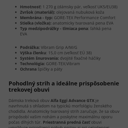
Hmotnosť:
1 270 g (dámsky pár, veľkosť UK5/EU38)
Zvršok (materiál):
olejovaná nubuková koža
Membrána - typ:
GORE-TEX Performance Comfort
Stielka (vložka):
anatomicky tvarovaná pena EVA
Typ medzipodrážky - tlmiaca pena
: ľahká pena
EVA
Podrážka:
Vibram Grip A/M/G
Výška členku
: 15,0 cm (veľkosť EÚ 38)
Systém šnurovania:
dvojité fixačné háčiky
Technológia:
GORE-TEX;Vibram
Ochrana
špičky a päty
Pohodlný strih a ideálne prispôsobenie
trekovej obuvi
Dámska treková obuv
Alfa Eggi Advance GTX
je
navrhnutá s ohľadom na typickú morfológiu ženského
chodidla. Anatomicky tvarovaný strih zaručuje, že sa obuv
prispôsobí vašim nohám a poskytne maximálnu oporu
počas dlhých túr.
Priestranná predná časť
obuvi
umožňuje prirodzený pohyb prstov aj pri celodennej