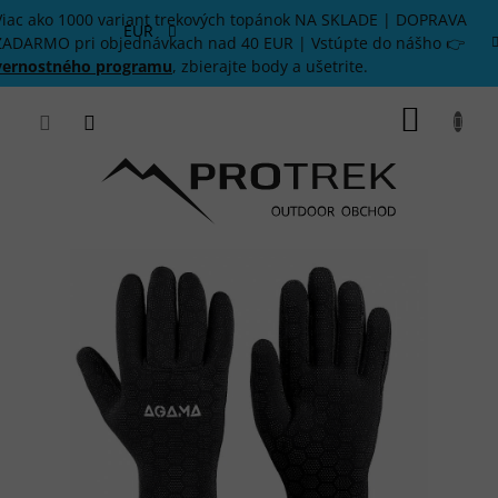
Prejsť
Viac ako 1000 variant trekových topánok NA SKLADE | DOPRAVA
na
EUR
ZADARMO pri objednávkach nad 40 EUR | Vstúpte do nášho 👉
obsah
vernostného programu
, zbierajte body a ušetrite.
NÁKU
KOŠÍK